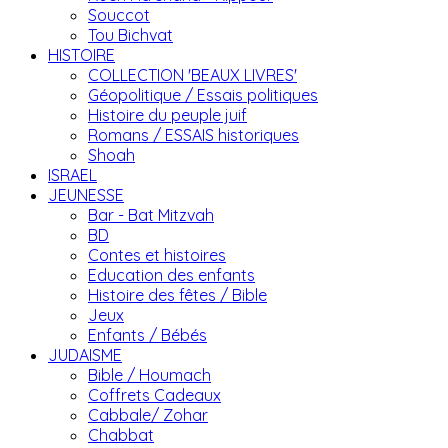
Souccot
Tou Bichvat
HISTOIRE
COLLECTION 'BEAUX LIVRES'
Géopolitique / Essais politiques
Histoire du peuple juif
Romans / ESSAIS historiques
Shoah
ISRAEL
JEUNESSE
Bar - Bat Mitzvah
BD
Contes et histoires
Education des enfants
Histoire des fêtes / Bible
Jeux
Enfants / Bébés
JUDAISME
Bible / Houmach
Coffrets Cadeaux
Cabbale/ Zohar
Chabbat