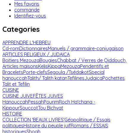
Mes favoris
commande
Identifiez-vous
Categories
APPRENDRE L'HEBREU
Cd-rom
Dictionnaires
Manuels / grammaire-conjugaison
ARTICLES RELIGIEUX / JUDAICA
Boitiers Mezouza
Bougies
Chabbat / Verres de Qiddouch,
Articles maisons
Kelis
Kippa
Mezouza
Pendentifs et
Bracelets
Porte-clefs
Segoula /Tsédakot
Special
hanouccah
Talith/ Talith katan
Tefilines
Judaica
Pochettes
Talit et Tefilin
CUISINE
CUISINE JUIVE
FÊTES JUIVES
Hanouccah
Pessah
Pourim
Roch Ha'chana -
Kippour
Souccot
Tou Bichvat
HISTOIRE
COLLECTION 'BEAUX LIVRES'
Géopolitique / Essais
politiques
Histoire du peuple juif
Romans / ESSAIS
historiques
Shoah