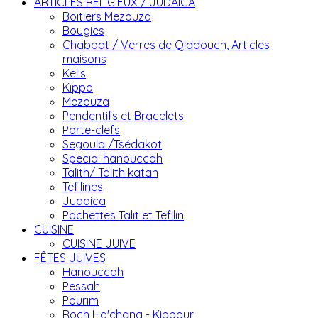
ARTICLES RELIGIEUX / JUDAICA
Boitiers Mezouza
Bougies
Chabbat / Verres de Qiddouch, Articles
maisons
Kelis
Kippa
Mezouza
Pendentifs et Bracelets
Porte-clefs
Segoula /Tsédakot
Special hanouccah
Talith/ Talith katan
Tefilines
Judaica
Pochettes Talit et Tefilin
CUISINE
CUISINE JUIVE
FÊTES JUIVES
Hanouccah
Pessah
Pourim
Roch Ha'chana - Kippour