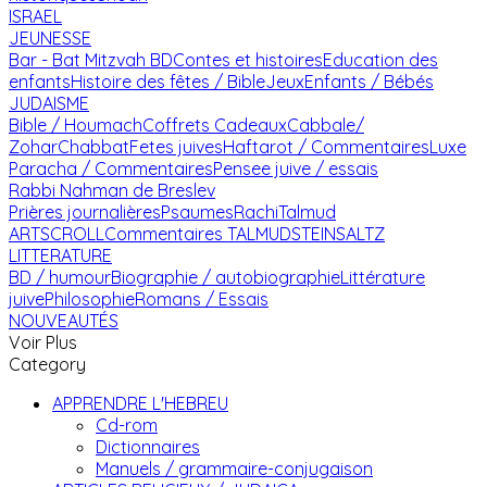
ISRAEL
JEUNESSE
Bar - Bat Mitzvah
BD
Contes et histoires
Education des
enfants
Histoire des fêtes / Bible
Jeux
Enfants / Bébés
JUDAISME
Bible / Houmach
Coffrets Cadeaux
Cabbale/
Zohar
Chabbat
Fetes juives
Haftarot / Commentaires
Luxe
Paracha / Commentaires
Pensee juive / essais
Rabbi Nahman de Breslev
Prières journalières
Psaumes
Rachi
Talmud
ARTSCROLL
Commentaires TALMUD
STEINSALTZ
LITTERATURE
BD / humour
Biographie / autobiographie
Littérature
juive
Philosophie
Romans / Essais
NOUVEAUTÉS
Voir Plus
Category
APPRENDRE L'HEBREU
Cd-rom
Dictionnaires
Manuels / grammaire-conjugaison