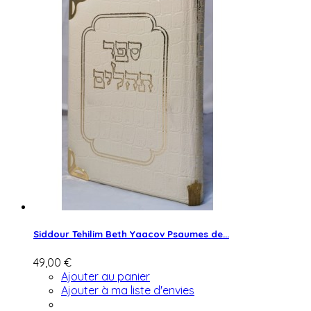
Siddour Tehilim Beth Yaacov Psaumes de...
49,00 €
Ajouter au panier
Ajouter à ma liste d'envies