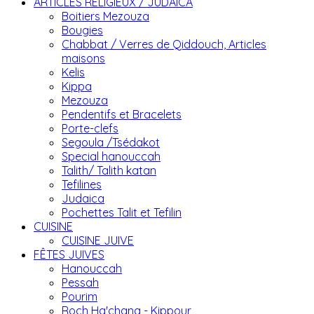
ARTICLES RELIGIEUX / JUDAICA
Boitiers Mezouza
Bougies
Chabbat / Verres de Qiddouch, Articles
maisons
Kelis
Kippa
Mezouza
Pendentifs et Bracelets
Porte-clefs
Segoula /Tsédakot
Special hanouccah
Talith/ Talith katan
Tefilines
Judaica
Pochettes Talit et Tefilin
CUISINE
CUISINE JUIVE
FÊTES JUIVES
Hanouccah
Pessah
Pourim
Roch Ha'chana - Kippour