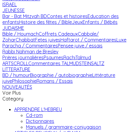
ISRAEL
JEUNESSE
Bar - Bat Mitzvah
BD
Contes et histoires
Education des
enfants
Histoire des fêtes / Bible
Jeux
Enfants / Bébés
JUDAISME
Bible / Houmach
Coffrets Cadeaux
Cabbale/
Zohar
Chabbat
Fetes juives
Haftarot / Commentaires
Luxe
Paracha / Commentaires
Pensee juive / essais
Rabbi Nahman de Breslev
Prières journalières
Psaumes
Rachi
Talmud
ARTSCROLL
Commentaires TALMUD
STEINSALTZ
LITTERATURE
BD / humour
Biographie / autobiographie
Littérature
juive
Philosophie
Romans / Essais
NOUVEAUTÉS
Voir Plus
Category
APPRENDRE L'HEBREU
Cd-rom
Dictionnaires
Manuels / grammaire-conjugaison