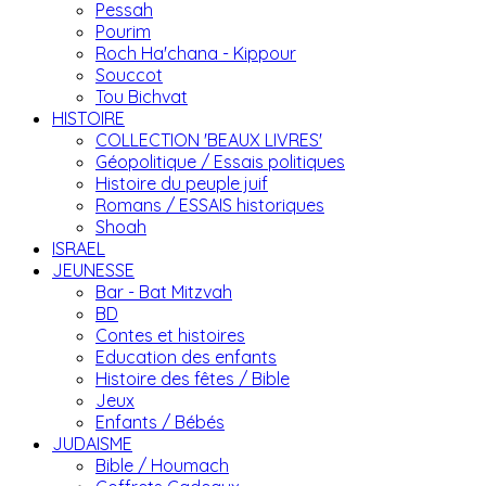
Pessah
Pourim
Roch Ha'chana - Kippour
Souccot
Tou Bichvat
HISTOIRE
COLLECTION 'BEAUX LIVRES'
Géopolitique / Essais politiques
Histoire du peuple juif
Romans / ESSAIS historiques
Shoah
ISRAEL
JEUNESSE
Bar - Bat Mitzvah
BD
Contes et histoires
Education des enfants
Histoire des fêtes / Bible
Jeux
Enfants / Bébés
JUDAISME
Bible / Houmach