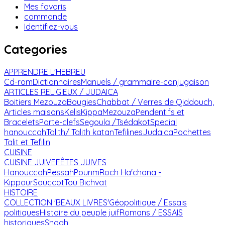
Mes favoris
commande
Identifiez-vous
Categories
APPRENDRE L'HEBREU
Cd-rom
Dictionnaires
Manuels / grammaire-conjugaison
ARTICLES RELIGIEUX / JUDAICA
Boitiers Mezouza
Bougies
Chabbat / Verres de Qiddouch,
Articles maisons
Kelis
Kippa
Mezouza
Pendentifs et
Bracelets
Porte-clefs
Segoula /Tsédakot
Special
hanouccah
Talith/ Talith katan
Tefilines
Judaica
Pochettes
Talit et Tefilin
CUISINE
CUISINE JUIVE
FÊTES JUIVES
Hanouccah
Pessah
Pourim
Roch Ha'chana -
Kippour
Souccot
Tou Bichvat
HISTOIRE
COLLECTION 'BEAUX LIVRES'
Géopolitique / Essais
politiques
Histoire du peuple juif
Romans / ESSAIS
historiques
Shoah