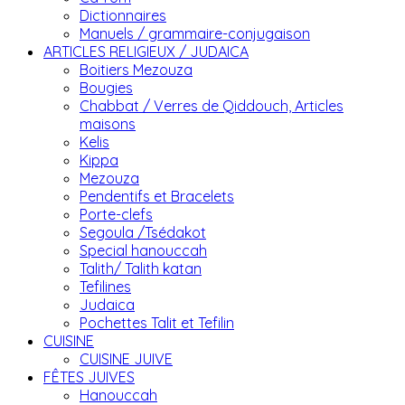
Dictionnaires
Manuels / grammaire-conjugaison
ARTICLES RELIGIEUX / JUDAICA
Boitiers Mezouza
Bougies
Chabbat / Verres de Qiddouch, Articles
maisons
Kelis
Kippa
Mezouza
Pendentifs et Bracelets
Porte-clefs
Segoula /Tsédakot
Special hanouccah
Talith/ Talith katan
Tefilines
Judaica
Pochettes Talit et Tefilin
CUISINE
CUISINE JUIVE
FÊTES JUIVES
Hanouccah