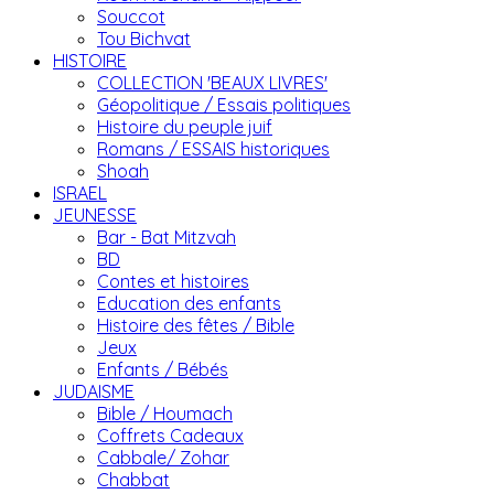
Souccot
Tou Bichvat
HISTOIRE
COLLECTION 'BEAUX LIVRES'
Géopolitique / Essais politiques
Histoire du peuple juif
Romans / ESSAIS historiques
Shoah
ISRAEL
JEUNESSE
Bar - Bat Mitzvah
BD
Contes et histoires
Education des enfants
Histoire des fêtes / Bible
Jeux
Enfants / Bébés
JUDAISME
Bible / Houmach
Coffrets Cadeaux
Cabbale/ Zohar
Chabbat