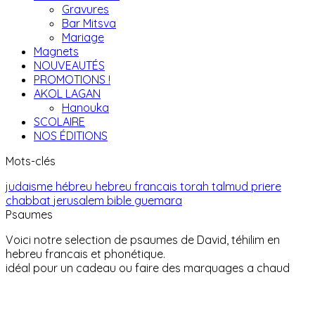
Gravures
Bar Mitsva
Mariage
Magnets
NOUVEAUTÉS
PROMOTIONS !
AKOL LAGAN
Hanouka
SCOLAIRE
NOS ÉDITIONS
Mots-clés
judaisme
hébreu
hebreu francais
torah
talmud
priere
chabbat
jerusalem
bible
guemara
Psaumes
Voici notre selection de psaumes de David, téhilim en
hebreu francais et phonétique.
idéal pour un cadeau ou faire des marquages a chaud