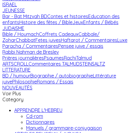
ISRAEL
JEUNESSE
Bar - Bat Mitzvah
BD
Contes et histoires
Education des
enfants
Histoire des fêtes / Bible
Jeux
Enfants / Bébés
JUDAISME
Bible / Houmach
Coffrets Cadeaux
Cabbale/
Zohar
Chabbat
Fetes juives
Haftarot / Commentaires
Luxe
Paracha / Commentaires
Pensee juive / essais
Rabbi Nahman de Breslev
Prières journalières
Psaumes
Rachi
Talmud
ARTSCROLL
Commentaires TALMUD
STEINSALTZ
LITTERATURE
BD / humour
Biographie / autobiographie
Littérature
juive
Philosophie
Romans / Essais
NOUVEAUTÉS
Voir Plus
Category
APPRENDRE L'HEBREU
Cd-rom
Dictionnaires
Manuels / grammaire-conjugaison