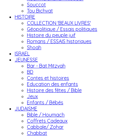
Souccot
Tou Bichvat
HISTOIRE
COLLECTION 'BEAUX LIVRES'
Géopolitique / Essais politiques
Histoire du peuple juif
Romans / ESSAIS historiques
Shoah
ISRAEL
JEUNESSE
Bar - Bat Mitzvah
BD
Contes et histoires
Education des enfants
Histoire des fêtes / Bible
Jeux
Enfants / Bébés
JUDAISME
Bible / Houmach
Coffrets Cadeaux
Cabbale/ Zohar
Chabbat