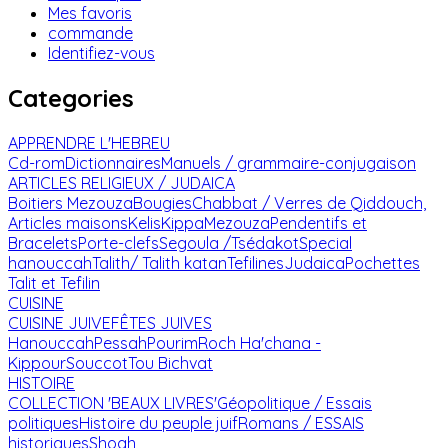
Mes favoris
commande
Identifiez-vous
Categories
APPRENDRE L'HEBREU
Cd-rom
Dictionnaires
Manuels / grammaire-conjugaison
ARTICLES RELIGIEUX / JUDAICA
Boitiers Mezouza
Bougies
Chabbat / Verres de Qiddouch,
Articles maisons
Kelis
Kippa
Mezouza
Pendentifs et
Bracelets
Porte-clefs
Segoula /Tsédakot
Special
hanouccah
Talith/ Talith katan
Tefilines
Judaica
Pochettes
Talit et Tefilin
CUISINE
CUISINE JUIVE
FÊTES JUIVES
Hanouccah
Pessah
Pourim
Roch Ha'chana -
Kippour
Souccot
Tou Bichvat
HISTOIRE
COLLECTION 'BEAUX LIVRES'
Géopolitique / Essais
politiques
Histoire du peuple juif
Romans / ESSAIS
historiques
Shoah