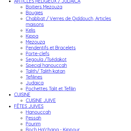
ARTICLES RELIGIEUX / JUDAICA
Boitiers Mezouza
Bougies
Chabbat / Verres de Qiddouch, Articles
maisons
Kelis
Kippa
Mezouza
Pendentifs et Bracelets
Porte-clefs
Segoula /Tsédakot
Special hanouccah
Talith/ Talith katan
Tefilines
Judaica
Pochettes Talit et Tefilin
CUISINE
CUISINE JUIVE
FÊTES JUIVES
Hanouccah
Pessah
Pourim
Roch Ha'chana - Kippour