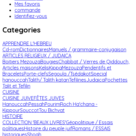
Mes favoris
commande
Identifiez-vous
Categories
APPRENDRE L'HEBREU
Cd-rom
Dictionnaires
Manuels / grammaire-conjugaison
ARTICLES RELIGIEUX / JUDAICA
Boitiers Mezouza
Bougies
Chabbat / Verres de Qiddouch,
Articles maisons
Kelis
Kippa
Mezouza
Pendentifs et
Bracelets
Porte-clefs
Segoula /Tsédakot
Special
hanouccah
Talith/ Talith katan
Tefilines
Judaica
Pochettes
Talit et Tefilin
CUISINE
CUISINE JUIVE
FÊTES JUIVES
Hanouccah
Pessah
Pourim
Roch Ha'chana -
Kippour
Souccot
Tou Bichvat
HISTOIRE
COLLECTION 'BEAUX LIVRES'
Géopolitique / Essais
politiques
Histoire du peuple juif
Romans / ESSAIS
historiques
Shoah