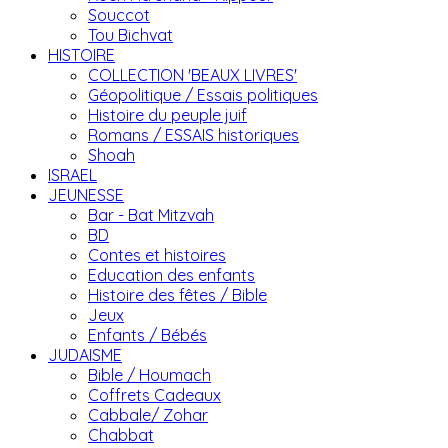
Souccot
Tou Bichvat
HISTOIRE
COLLECTION 'BEAUX LIVRES'
Géopolitique / Essais politiques
Histoire du peuple juif
Romans / ESSAIS historiques
Shoah
ISRAEL
JEUNESSE
Bar - Bat Mitzvah
BD
Contes et histoires
Education des enfants
Histoire des fêtes / Bible
Jeux
Enfants / Bébés
JUDAISME
Bible / Houmach
Coffrets Cadeaux
Cabbale/ Zohar
Chabbat