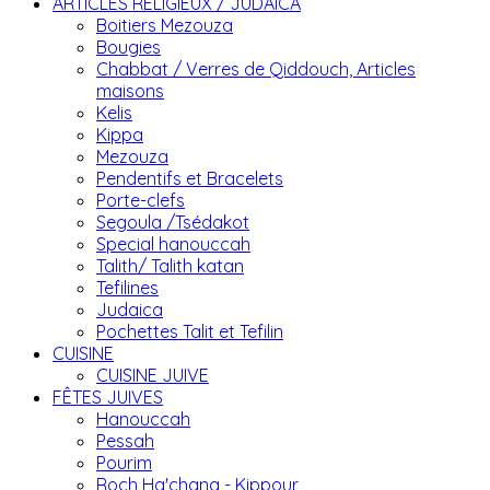
ARTICLES RELIGIEUX / JUDAICA
Boitiers Mezouza
Bougies
Chabbat / Verres de Qiddouch, Articles
maisons
Kelis
Kippa
Mezouza
Pendentifs et Bracelets
Porte-clefs
Segoula /Tsédakot
Special hanouccah
Talith/ Talith katan
Tefilines
Judaica
Pochettes Talit et Tefilin
CUISINE
CUISINE JUIVE
FÊTES JUIVES
Hanouccah
Pessah
Pourim
Roch Ha'chana - Kippour