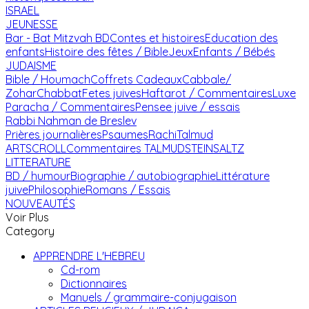
ISRAEL
JEUNESSE
Bar - Bat Mitzvah
BD
Contes et histoires
Education des
enfants
Histoire des fêtes / Bible
Jeux
Enfants / Bébés
JUDAISME
Bible / Houmach
Coffrets Cadeaux
Cabbale/
Zohar
Chabbat
Fetes juives
Haftarot / Commentaires
Luxe
Paracha / Commentaires
Pensee juive / essais
Rabbi Nahman de Breslev
Prières journalières
Psaumes
Rachi
Talmud
ARTSCROLL
Commentaires TALMUD
STEINSALTZ
LITTERATURE
BD / humour
Biographie / autobiographie
Littérature
juive
Philosophie
Romans / Essais
NOUVEAUTÉS
Voir Plus
Category
APPRENDRE L'HEBREU
Cd-rom
Dictionnaires
Manuels / grammaire-conjugaison