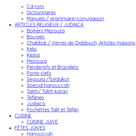
Cd-rom
Dictionnaires
Manuels / grammaire-conjugaison
ARTICLES RELIGIEUX / JUDAICA
Boitiers Mezouza
Bougies
Chabbat / Verres de Qiddouch, Articles maisons
Kelis
Kippa
Mezouza
Pendentifs et Bracelets
Porte-clefs
Segoula /Tsédakot
Special hanouccah
Talith/ Talith katan
Tefilines
Judaica
Pochettes Talit et Tefilin
CUISINE
CUISINE JUIVE
FÊTES JUIVES
Hanouccah