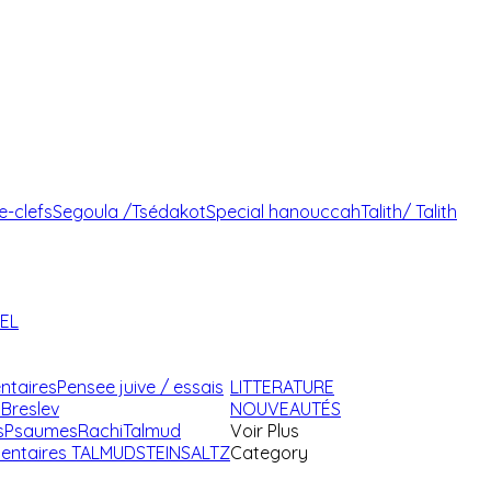
e-clefs
Segoula /Tsédakot
Special hanouccah
Talith/ Talith
AEL
ntaires
Pensee juive / essais
LITTERATURE
Breslev
NOUVEAUTÉS
s
Psaumes
Rachi
Talmud
Voir Plus
ntaires TALMUD
STEINSALTZ
Category