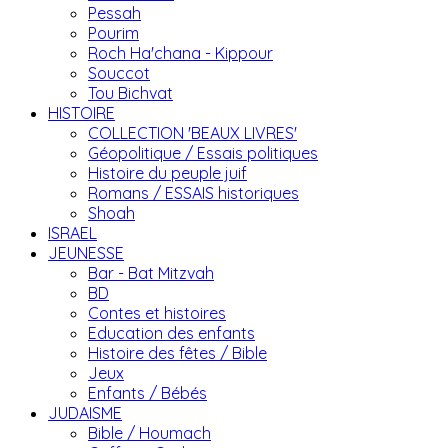
Pessah
Pourim
Roch Ha'chana - Kippour
Souccot
Tou Bichvat
HISTOIRE
COLLECTION 'BEAUX LIVRES'
Géopolitique / Essais politiques
Histoire du peuple juif
Romans / ESSAIS historiques
Shoah
ISRAEL
JEUNESSE
Bar - Bat Mitzvah
BD
Contes et histoires
Education des enfants
Histoire des fêtes / Bible
Jeux
Enfants / Bébés
JUDAISME
Bible / Houmach