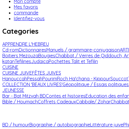
Mon compte
Mes favoris
commande
Identifiez-vous
Categories
APPRENDRE L'HEBREU
Cd-rom
Dictionnaires
Manuels / grammaire-conjugaison
ART
Boitiers Mezouza
Bougies
Chabbat / Verres de Qiddouch, Ar
katan
Tefilines
Judaica
Pochettes Talit et Tefilin
CUISINE
CUISINE JUIVE
FÊTES JUIVES
Hanouccah
Pessah
Pourim
Roch Ha'chana - Kippour
Souccot
COLLECTION 'BEAUX LIVRES'
Géopolitique / Essais politiques
JEUNESSE
Bar - Bat Mitzvah
BD
Contes et histoires
Education des enfa
Bible / Houmach
Coffrets Cadeaux
Cabbale/ Zohar
Chabba
BD / humour
Biographie / autobiographie
Littérature juive
Ph