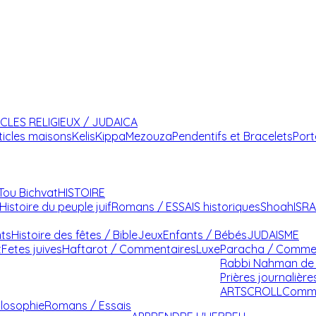
ICLES RELIGIEUX / JUDAICA
ticles maisons
Kelis
Kippa
Mezouza
Pendentifs et Bracelets
Port
Tou Bichvat
HISTOIRE
Histoire du peuple juif
Romans / ESSAIS historiques
Shoah
ISR
nts
Histoire des fêtes / Bible
Jeux
Enfants / Bébés
JUDAISME
t
Fetes juives
Haftarot / Commentaires
Luxe
Paracha / Comme
Rabbi Nahman de 
Prières journalière
ARTSCROLL
Comme
ilosophie
Romans / Essais