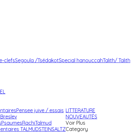
e-clefs
Segoula /Tsédakot
Special hanouccah
Talith/ Talith
AEL
ntaires
Pensee juive / essais
LITTERATURE
Breslev
NOUVEAUTÉS
s
Psaumes
Rachi
Talmud
Voir Plus
ntaires TALMUD
STEINSALTZ
Category