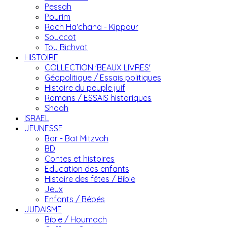
Pessah
Pourim
Roch Ha'chana - Kippour
Souccot
Tou Bichvat
HISTOIRE
COLLECTION 'BEAUX LIVRES'
Géopolitique / Essais politiques
Histoire du peuple juif
Romans / ESSAIS historiques
Shoah
ISRAEL
JEUNESSE
Bar - Bat Mitzvah
BD
Contes et histoires
Education des enfants
Histoire des fêtes / Bible
Jeux
Enfants / Bébés
JUDAISME
Bible / Houmach