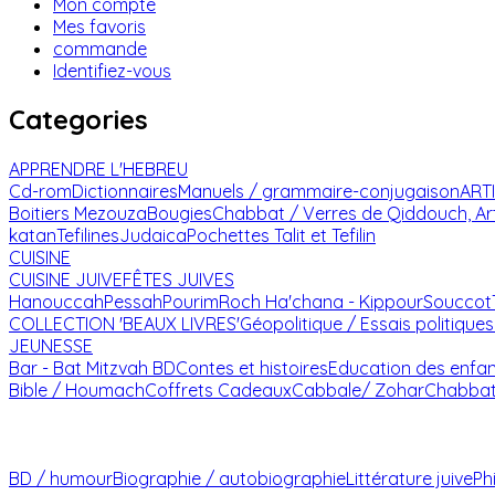
Mon compte
Mes favoris
commande
Identifiez-vous
Categories
APPRENDRE L'HEBREU
Cd-rom
Dictionnaires
Manuels / grammaire-conjugaison
ART
Boitiers Mezouza
Bougies
Chabbat / Verres de Qiddouch, Ar
katan
Tefilines
Judaica
Pochettes Talit et Tefilin
CUISINE
CUISINE JUIVE
FÊTES JUIVES
Hanouccah
Pessah
Pourim
Roch Ha'chana - Kippour
Souccot
COLLECTION 'BEAUX LIVRES'
Géopolitique / Essais politiques
JEUNESSE
Bar - Bat Mitzvah
BD
Contes et histoires
Education des enfa
Bible / Houmach
Coffrets Cadeaux
Cabbale/ Zohar
Chabba
BD / humour
Biographie / autobiographie
Littérature juive
Ph