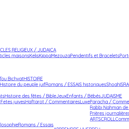
ICLES RELIGIEUX / JUDAICA
ticles maisons
Kelis
Kippa
Mezouza
Pendentifs et Bracelets
Port
Tou Bichvat
HISTOIRE
Histoire du peuple juif
Romans / ESSAIS historiques
Shoah
ISR
nts
Histoire des fêtes / Bible
Jeux
Enfants / Bébés
JUDAISME
t
Fetes juives
Haftarot / Commentaires
Luxe
Paracha / Comme
Rabbi Nahman de 
Prières journalière
ARTSCROLL
Comme
ilosophie
Romans / Essais