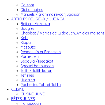
Cd-rom
Dictionnaires
Manuels / grammaire-conjugaison
ARTICLES RELIGIEUX / JUDAICA
Boitiers Mezouza
Bougies
Chabbat / Verres de Qiddouch, Articles maisons
Kelis
Kippa
Mezouza
Pendentifs et Bracelets
Porte-clefs
Segoula /Tsédakot
Special hanouccah
Talith/ Talith katan
Tefilines
Judaica
Pochettes Talit et Tefilin
CUISINE
CUISINE JUIVE
FÊTES JUIVES
Hanouccah