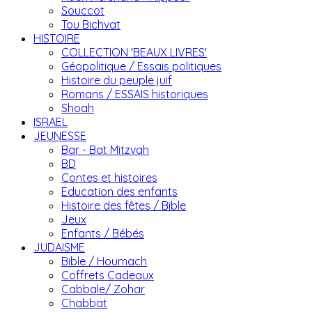
Souccot
Tou Bichvat
HISTOIRE
COLLECTION 'BEAUX LIVRES'
Géopolitique / Essais politiques
Histoire du peuple juif
Romans / ESSAIS historiques
Shoah
ISRAEL
JEUNESSE
Bar - Bat Mitzvah
BD
Contes et histoires
Education des enfants
Histoire des fêtes / Bible
Jeux
Enfants / Bébés
JUDAISME
Bible / Houmach
Coffrets Cadeaux
Cabbale/ Zohar
Chabbat