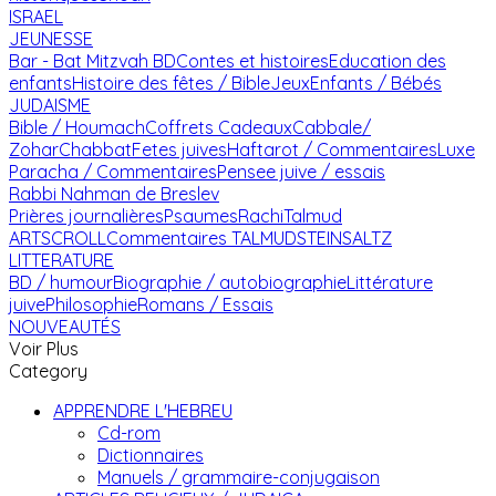
ISRAEL
JEUNESSE
Bar - Bat Mitzvah
BD
Contes et histoires
Education des
enfants
Histoire des fêtes / Bible
Jeux
Enfants / Bébés
JUDAISME
Bible / Houmach
Coffrets Cadeaux
Cabbale/
Zohar
Chabbat
Fetes juives
Haftarot / Commentaires
Luxe
Paracha / Commentaires
Pensee juive / essais
Rabbi Nahman de Breslev
Prières journalières
Psaumes
Rachi
Talmud
ARTSCROLL
Commentaires TALMUD
STEINSALTZ
LITTERATURE
BD / humour
Biographie / autobiographie
Littérature
juive
Philosophie
Romans / Essais
NOUVEAUTÉS
Voir Plus
Category
APPRENDRE L'HEBREU
Cd-rom
Dictionnaires
Manuels / grammaire-conjugaison