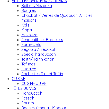
ARTICLES RELIGIEUX / JUDAICA
Boitiers Mezouza
Bougies
Chabbat / Verres de Qiddouch, Articles
maisons
Kelis
Kippa
Mezouza
Pendentifs et Bracelets
Porte-clefs
Segoula /Tsédakot
Special hanouccah
Talith/ Talith katan
Tefilines
Judaica
Pochettes Talit et Tefilin
CUISINE
CUISINE JUIVE
FÊTES JUIVES
Hanouccah
Pessah
Pourim
Roch Ha'chana - Kippour