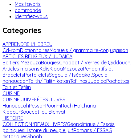
Mes favoris
commande
Identifiez-vous
Categories
APPRENDRE L'HEBREU
Cd-rom
Dictionnaires
Manuels / grammaire-conjugaison
ARTICLES RELIGIEUX / JUDAICA
Boitiers Mezouza
Bougies
Chabbat / Verres de Qiddouch,
Articles maisons
Kelis
Kippa
Mezouza
Pendentifs et
Bracelets
Porte-clefs
Segoula /Tsédakot
Special
hanouccah
Talith/ Talith katan
Tefilines
Judaica
Pochettes
Talit et Tefilin
CUISINE
CUISINE JUIVE
FÊTES JUIVES
Hanouccah
Pessah
Pourim
Roch Ha'chana -
Kippour
Souccot
Tou Bichvat
HISTOIRE
COLLECTION 'BEAUX LIVRES'
Géopolitique / Essais
politiques
Histoire du peuple juif
Romans / ESSAIS
historiques
Shoah