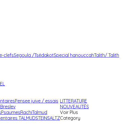
e-clefs
Segoula /Tsédakot
Special hanouccah
Talith/ Talith
AEL
ntaires
Pensee juive / essais
LITTERATURE
Breslev
NOUVEAUTÉS
s
Psaumes
Rachi
Talmud
Voir Plus
ntaires TALMUD
STEINSALTZ
Category