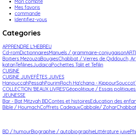
Mon compte
Mes favoris
commande
Identifiez-vous
Categories
APPRENDRE L'HEBREU
Cd-rom
Dictionnaires
Manuels / grammaire-conjugaison
ART
Boitiers Mezouza
Bougies
Chabbat / Verres de Qiddouch, Ar
katan
Tefilines
Judaica
Pochettes Talit et Tefilin
CUISINE
CUISINE JUIVE
FÊTES JUIVES
Hanouccah
Pessah
Pourim
Roch Ha'chana - Kippour
Souccot
COLLECTION 'BEAUX LIVRES'
Géopolitique / Essais politiques
JEUNESSE
Bar - Bat Mitzvah
BD
Contes et histoires
Education des enfa
Bible / Houmach
Coffrets Cadeaux
Cabbale/ Zohar
Chabba
BD / humour
Biographie / autobiographie
Littérature juive
Ph