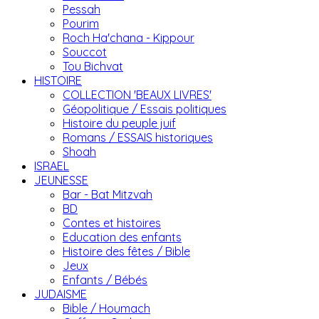
Pessah
Pourim
Roch Ha'chana - Kippour
Souccot
Tou Bichvat
HISTOIRE
COLLECTION 'BEAUX LIVRES'
Géopolitique / Essais politiques
Histoire du peuple juif
Romans / ESSAIS historiques
Shoah
ISRAEL
JEUNESSE
Bar - Bat Mitzvah
BD
Contes et histoires
Education des enfants
Histoire des fêtes / Bible
Jeux
Enfants / Bébés
JUDAISME
Bible / Houmach