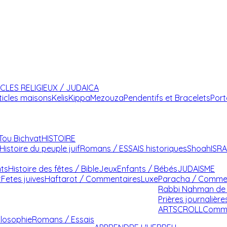
ICLES RELIGIEUX / JUDAICA
ticles maisons
Kelis
Kippa
Mezouza
Pendentifs et Bracelets
Port
Tou Bichvat
HISTOIRE
Histoire du peuple juif
Romans / ESSAIS historiques
Shoah
ISR
nts
Histoire des fêtes / Bible
Jeux
Enfants / Bébés
JUDAISME
t
Fetes juives
Haftarot / Commentaires
Luxe
Paracha / Comme
Rabbi Nahman de 
Prières journalière
ARTSCROLL
Comme
ilosophie
Romans / Essais