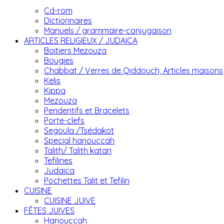
Cd-rom
Dictionnaires
Manuels / grammaire-conjugaison
ARTICLES RELIGIEUX / JUDAICA
Boitiers Mezouza
Bougies
Chabbat / Verres de Qiddouch, Articles maisons
Kelis
Kippa
Mezouza
Pendentifs et Bracelets
Porte-clefs
Segoula /Tsédakot
Special hanouccah
Talith/ Talith katan
Tefilines
Judaica
Pochettes Talit et Tefilin
CUISINE
CUISINE JUIVE
FÊTES JUIVES
Hanouccah