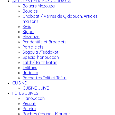
ARTICLES RELIGIEUX / JUDAICA
Boitiers Mezouza
Bougies
Chabbat / Verres de Qiddouch, Articles
maisons
Kelis
Kippa
Mezouza
Pendentifs et Bracelets
Porte-clefs
Segoula /Tsédakot
Special hanouccah
Talith/ Talith katan
Tefilines
Judaica
Pochettes Talit et Tefilin
CUISINE
CUISINE JUIVE
FÊTES JUIVES
Hanouccah
Pessah
Pourim
Roch Ha'chana - Kippour