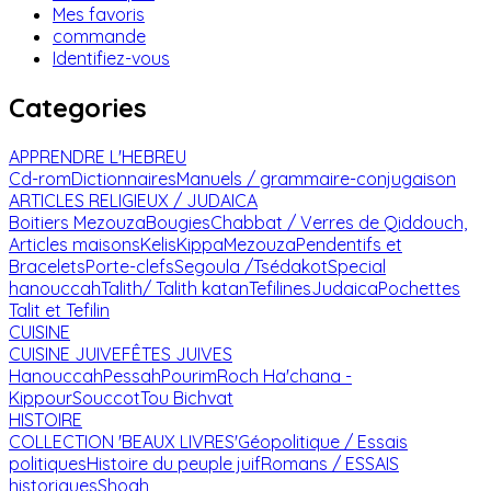
Mes favoris
commande
Identifiez-vous
Categories
APPRENDRE L'HEBREU
Cd-rom
Dictionnaires
Manuels / grammaire-conjugaison
ARTICLES RELIGIEUX / JUDAICA
Boitiers Mezouza
Bougies
Chabbat / Verres de Qiddouch,
Articles maisons
Kelis
Kippa
Mezouza
Pendentifs et
Bracelets
Porte-clefs
Segoula /Tsédakot
Special
hanouccah
Talith/ Talith katan
Tefilines
Judaica
Pochettes
Talit et Tefilin
CUISINE
CUISINE JUIVE
FÊTES JUIVES
Hanouccah
Pessah
Pourim
Roch Ha'chana -
Kippour
Souccot
Tou Bichvat
HISTOIRE
COLLECTION 'BEAUX LIVRES'
Géopolitique / Essais
politiques
Histoire du peuple juif
Romans / ESSAIS
historiques
Shoah