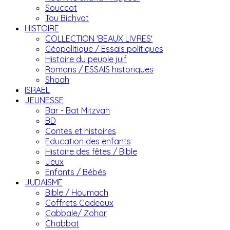
Souccot
Tou Bichvat
HISTOIRE
COLLECTION 'BEAUX LIVRES'
Géopolitique / Essais politiques
Histoire du peuple juif
Romans / ESSAIS historiques
Shoah
ISRAEL
JEUNESSE
Bar - Bat Mitzvah
BD
Contes et histoires
Education des enfants
Histoire des fêtes / Bible
Jeux
Enfants / Bébés
JUDAISME
Bible / Houmach
Coffrets Cadeaux
Cabbale/ Zohar
Chabbat