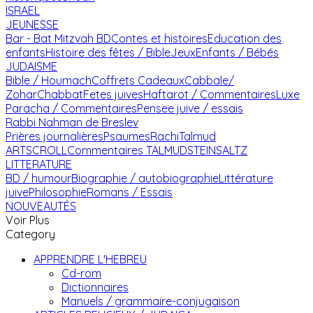
ISRAEL
JEUNESSE
Bar - Bat Mitzvah
BD
Contes et histoires
Education des
enfants
Histoire des fêtes / Bible
Jeux
Enfants / Bébés
JUDAISME
Bible / Houmach
Coffrets Cadeaux
Cabbale/
Zohar
Chabbat
Fetes juives
Haftarot / Commentaires
Luxe
Paracha / Commentaires
Pensee juive / essais
Rabbi Nahman de Breslev
Prières journalières
Psaumes
Rachi
Talmud
ARTSCROLL
Commentaires TALMUD
STEINSALTZ
LITTERATURE
BD / humour
Biographie / autobiographie
Littérature
juive
Philosophie
Romans / Essais
NOUVEAUTÉS
Voir Plus
Category
APPRENDRE L'HEBREU
Cd-rom
Dictionnaires
Manuels / grammaire-conjugaison