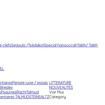
e-clefs
Segoula /Tsédakot
Special hanouccah
Talith/ Talith
AEL
ntaires
Pensee juive / essais
LITTERATURE
Breslev
NOUVEAUTÉS
s
Psaumes
Rachi
Talmud
Voir Plus
ntaires TALMUD
STEINSALTZ
Category