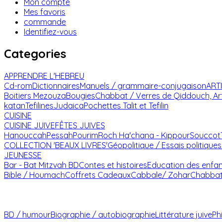
Mon compte
Mes favoris
commande
Identifiez-vous
Categories
APPRENDRE L'HEBREU
Cd-rom
Dictionnaires
Manuels / grammaire-conjugaison
ART
Boitiers Mezouza
Bougies
Chabbat / Verres de Qiddouch, Ar
katan
Tefilines
Judaica
Pochettes Talit et Tefilin
CUISINE
CUISINE JUIVE
FÊTES JUIVES
Hanouccah
Pessah
Pourim
Roch Ha'chana - Kippour
Souccot
COLLECTION 'BEAUX LIVRES'
Géopolitique / Essais politiques
JEUNESSE
Bar - Bat Mitzvah
BD
Contes et histoires
Education des enfa
Bible / Houmach
Coffrets Cadeaux
Cabbale/ Zohar
Chabba
BD / humour
Biographie / autobiographie
Littérature juive
Ph