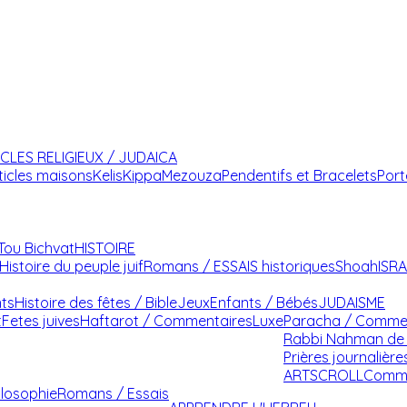
ICLES RELIGIEUX / JUDAICA
ticles maisons
Kelis
Kippa
Mezouza
Pendentifs et Bracelets
Port
Tou Bichvat
HISTOIRE
Histoire du peuple juif
Romans / ESSAIS historiques
Shoah
ISR
nts
Histoire des fêtes / Bible
Jeux
Enfants / Bébés
JUDAISME
t
Fetes juives
Haftarot / Commentaires
Luxe
Paracha / Comme
Rabbi Nahman de 
Prières journalière
ARTSCROLL
Comme
ilosophie
Romans / Essais