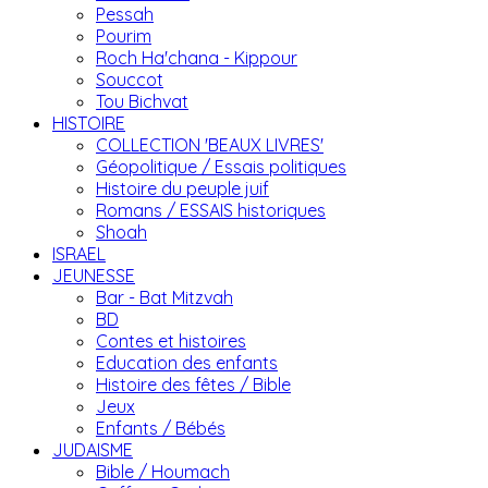
Pessah
Pourim
Roch Ha'chana - Kippour
Souccot
Tou Bichvat
HISTOIRE
COLLECTION 'BEAUX LIVRES'
Géopolitique / Essais politiques
Histoire du peuple juif
Romans / ESSAIS historiques
Shoah
ISRAEL
JEUNESSE
Bar - Bat Mitzvah
BD
Contes et histoires
Education des enfants
Histoire des fêtes / Bible
Jeux
Enfants / Bébés
JUDAISME
Bible / Houmach