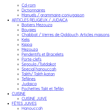
Cd-rom
Dictionnaires
Manuels / grammaire-conjugaison
ARTICLES RELIGIEUX / JUDAICA
Boitiers Mezouza
Bougies
Chabbat / Verres de Qiddouch, Articles maisons
Kelis
Kippa
Mezouza
Pendentifs et Bracelets
Porte-clefs
Segoula /Tsédakot
Special hanouccah
Talith/ Talith katan
Tefilines
Judaica
Pochettes Talit et Tefilin
CUISINE
CUISINE JUIVE
FÊTES JUIVES
Hanouccah