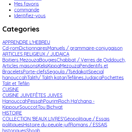
Mes favoris
commande
Identifiez-vous
Categories
APPRENDRE L'HEBREU
Cd-rom
Dictionnaires
Manuels / grammaire-conjugaison
ARTICLES RELIGIEUX / JUDAICA
Boitiers Mezouza
Bougies
Chabbat / Verres de Qiddouch,
Articles maisons
Kelis
Kippa
Mezouza
Pendentifs et
Bracelets
Porte-clefs
Segoula /Tsédakot
Special
hanouccah
Talith/ Talith katan
Tefilines
Judaica
Pochettes
Talit et Tefilin
CUISINE
CUISINE JUIVE
FÊTES JUIVES
Hanouccah
Pessah
Pourim
Roch Ha'chana -
Kippour
Souccot
Tou Bichvat
HISTOIRE
COLLECTION 'BEAUX LIVRES'
Géopolitique / Essais
politiques
Histoire du peuple juif
Romans / ESSAIS
historiques
Shoah