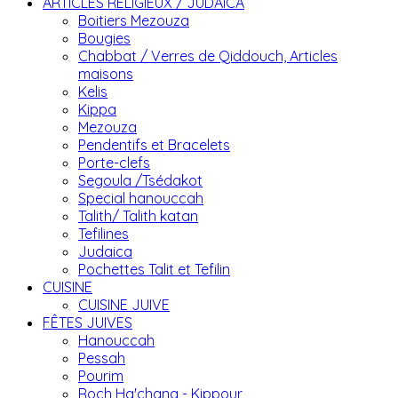
ARTICLES RELIGIEUX / JUDAICA
Boitiers Mezouza
Bougies
Chabbat / Verres de Qiddouch, Articles
maisons
Kelis
Kippa
Mezouza
Pendentifs et Bracelets
Porte-clefs
Segoula /Tsédakot
Special hanouccah
Talith/ Talith katan
Tefilines
Judaica
Pochettes Talit et Tefilin
CUISINE
CUISINE JUIVE
FÊTES JUIVES
Hanouccah
Pessah
Pourim
Roch Ha'chana - Kippour