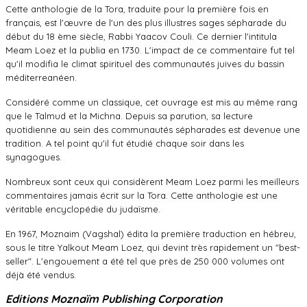
Cette anthologie de la Tora, traduite pour la première fois en
français, est l'œuvre de l'un des plus illustres sages sépharade du
début du 18 ème siècle, Rabbi Yaacov Couli. Ce dernier l'intitula
Meam Loez et la publia en 1730. L'impact de ce commentaire fut tel
qu'il modifia le climat spirituel des communautés juives du bassin
méditerreanéen.
Considéré comme un classique, cet ouvrage est mis au même rang
que le Talmud et la Michna. Depuis sa parution, sa lecture
quotidienne au sein des communautés sépharades est devenue une
tradition. A tel point qu'il fut étudié chaque soir dans les
synagogues.
Nombreux sont ceux qui considèrent Meam Loez parmi les meilleurs
commentaires jamais écrit sur la Tora. Cette anthologie est une
véritable encyclopédie du judaïsme.
En 1967, Moznaim (Vagshal) édita la première traduction en hébreu,
sous le titre Yalkout Meam Loez, qui devint très rapidement un "best-
seller". L'engouement a été tel que près de 250 000 volumes ont
déjà été vendus.
Editions Moznaïm Publishing Corporation