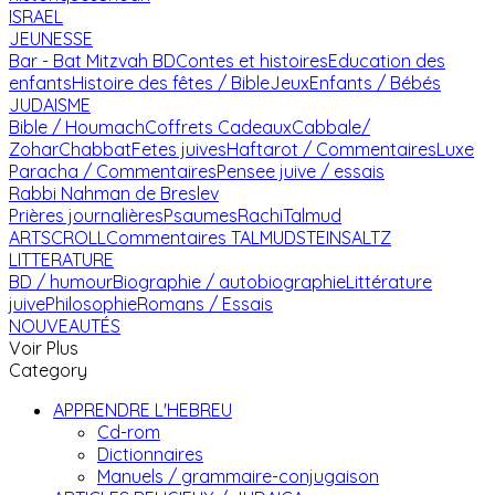
ISRAEL
JEUNESSE
Bar - Bat Mitzvah
BD
Contes et histoires
Education des
enfants
Histoire des fêtes / Bible
Jeux
Enfants / Bébés
JUDAISME
Bible / Houmach
Coffrets Cadeaux
Cabbale/
Zohar
Chabbat
Fetes juives
Haftarot / Commentaires
Luxe
Paracha / Commentaires
Pensee juive / essais
Rabbi Nahman de Breslev
Prières journalières
Psaumes
Rachi
Talmud
ARTSCROLL
Commentaires TALMUD
STEINSALTZ
LITTERATURE
BD / humour
Biographie / autobiographie
Littérature
juive
Philosophie
Romans / Essais
NOUVEAUTÉS
Voir Plus
Category
APPRENDRE L'HEBREU
Cd-rom
Dictionnaires
Manuels / grammaire-conjugaison