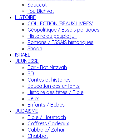
Souccot
Tou Bichvat
HISTOIRE
COLLECTION 'BEAUX LIVRES'
Géopolitique / Essais politiques
Histoire du peuple juif
Romans / ESSAIS historiques
Shoah
ISRAEL
JEUNESSE
Bar - Bat Mitzvah
BD
Contes et histoires
Education des enfants
Histoire des fêtes / Bible
Jeux
Enfants / Bébés
JUDAISME
Bible / Houmach
Coffrets Cadeaux
Cabbale/ Zohar
Chabbat