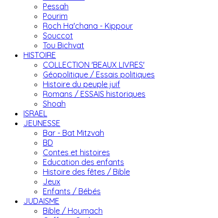
Pessah
Pourim
Roch Ha'chana - Kippour
Souccot
Tou Bichvat
HISTOIRE
COLLECTION 'BEAUX LIVRES'
Géopolitique / Essais politiques
Histoire du peuple juif
Romans / ESSAIS historiques
Shoah
ISRAEL
JEUNESSE
Bar - Bat Mitzvah
BD
Contes et histoires
Education des enfants
Histoire des fêtes / Bible
Jeux
Enfants / Bébés
JUDAISME
Bible / Houmach