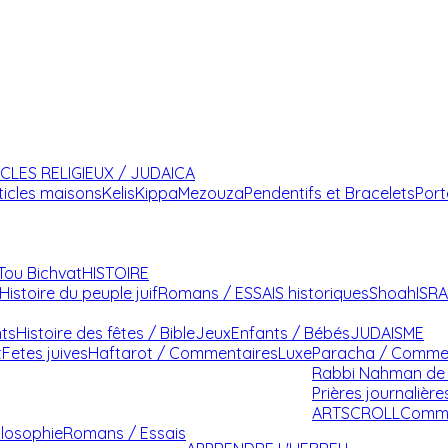
ICLES RELIGIEUX / JUDAICA
ticles maisons
Kelis
Kippa
Mezouza
Pendentifs et Bracelets
Port
Tou Bichvat
HISTOIRE
Histoire du peuple juif
Romans / ESSAIS historiques
Shoah
ISR
nts
Histoire des fêtes / Bible
Jeux
Enfants / Bébés
JUDAISME
t
Fetes juives
Haftarot / Commentaires
Luxe
Paracha / Comme
Rabbi Nahman de 
Prières journalière
ARTSCROLL
Comme
ilosophie
Romans / Essais