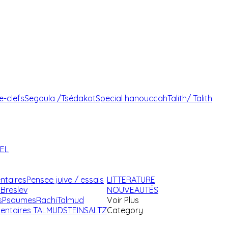
e-clefs
Segoula /Tsédakot
Special hanouccah
Talith/ Talith
AEL
ntaires
Pensee juive / essais
LITTERATURE
Breslev
NOUVEAUTÉS
s
Psaumes
Rachi
Talmud
Voir Plus
ntaires TALMUD
STEINSALTZ
Category