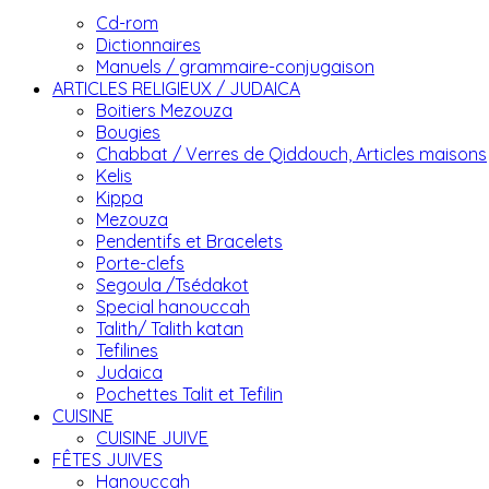
Cd-rom
Dictionnaires
Manuels / grammaire-conjugaison
ARTICLES RELIGIEUX / JUDAICA
Boitiers Mezouza
Bougies
Chabbat / Verres de Qiddouch, Articles maisons
Kelis
Kippa
Mezouza
Pendentifs et Bracelets
Porte-clefs
Segoula /Tsédakot
Special hanouccah
Talith/ Talith katan
Tefilines
Judaica
Pochettes Talit et Tefilin
CUISINE
CUISINE JUIVE
FÊTES JUIVES
Hanouccah