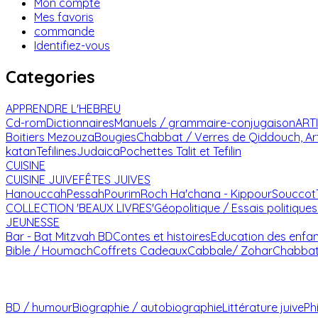
Mon compte
Mes favoris
commande
Identifiez-vous
Categories
APPRENDRE L'HEBREU
Cd-rom
Dictionnaires
Manuels / grammaire-conjugaison
ART
Boitiers Mezouza
Bougies
Chabbat / Verres de Qiddouch, Ar
katan
Tefilines
Judaica
Pochettes Talit et Tefilin
CUISINE
CUISINE JUIVE
FÊTES JUIVES
Hanouccah
Pessah
Pourim
Roch Ha'chana - Kippour
Souccot
COLLECTION 'BEAUX LIVRES'
Géopolitique / Essais politiques
JEUNESSE
Bar - Bat Mitzvah
BD
Contes et histoires
Education des enfa
Bible / Houmach
Coffrets Cadeaux
Cabbale/ Zohar
Chabba
BD / humour
Biographie / autobiographie
Littérature juive
Ph