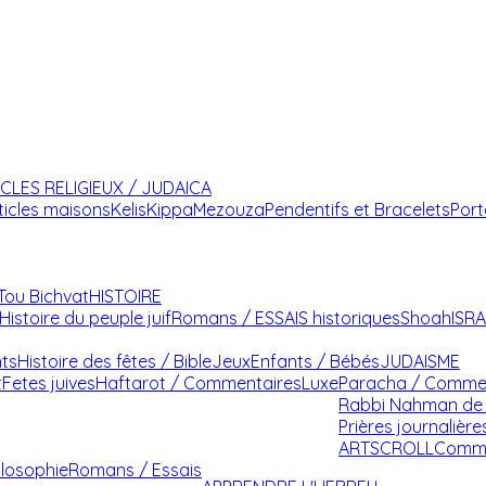
ICLES RELIGIEUX / JUDAICA
ticles maisons
Kelis
Kippa
Mezouza
Pendentifs et Bracelets
Port
Tou Bichvat
HISTOIRE
Histoire du peuple juif
Romans / ESSAIS historiques
Shoah
ISR
nts
Histoire des fêtes / Bible
Jeux
Enfants / Bébés
JUDAISME
t
Fetes juives
Haftarot / Commentaires
Luxe
Paracha / Comme
Rabbi Nahman de 
Prières journalière
ARTSCROLL
Comme
ilosophie
Romans / Essais