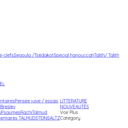
e-clefs
Segoula /Tsédakot
Special hanouccah
Talith/ Talith
AEL
ntaires
Pensee juive / essais
LITTERATURE
Breslev
NOUVEAUTÉS
s
Psaumes
Rachi
Talmud
Voir Plus
ntaires TALMUD
STEINSALTZ
Category