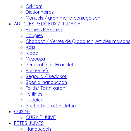
Cd-rom
Dictionnaires
Manuels / grammaire-conjugaison
ARTICLES RELIGIEUX / JUDAICA
Boitiers Mezouza
Bougies
Chabbat / Verres de Qiddouch, Articles maisons
Kelis
Kippa
Mezouza
Pendentifs et Bracelets
Porte-clefs
Segoula /Tsédakot
Special hanouccah
Talith/ Talith katan
Tefilines
Judaica
Pochettes Talit et Tefilin
CUISINE
CUISINE JUIVE
FÊTES JUIVES
Hanouccah