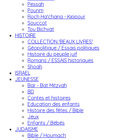
Pessah
Pourim
Roch Ha'chana - Kippour
Souccot
Tou Bichvat
HISTOIRE
COLLECTION 'BEAUX LIVRES'
Géopolitique / Essais politiques
Histoire du peuple juif
Romans / ESSAIS historiques
Shoah
ISRAEL
JEUNESSE
Bar - Bat Mitzvah
BD
Contes et histoires
Education des enfants
Histoire des fêtes / Bible
Jeux
Enfants / Bébés
JUDAISME
Bible / Houmach