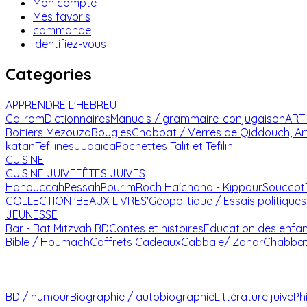
Mon compte
Mes favoris
commande
Identifiez-vous
Categories
APPRENDRE L'HEBREU
Cd-rom
Dictionnaires
Manuels / grammaire-conjugaison
ART
Boitiers Mezouza
Bougies
Chabbat / Verres de Qiddouch, Ar
katan
Tefilines
Judaica
Pochettes Talit et Tefilin
CUISINE
CUISINE JUIVE
FÊTES JUIVES
Hanouccah
Pessah
Pourim
Roch Ha'chana - Kippour
Souccot
COLLECTION 'BEAUX LIVRES'
Géopolitique / Essais politiques
JEUNESSE
Bar - Bat Mitzvah
BD
Contes et histoires
Education des enfa
Bible / Houmach
Coffrets Cadeaux
Cabbale/ Zohar
Chabba
BD / humour
Biographie / autobiographie
Littérature juive
Ph