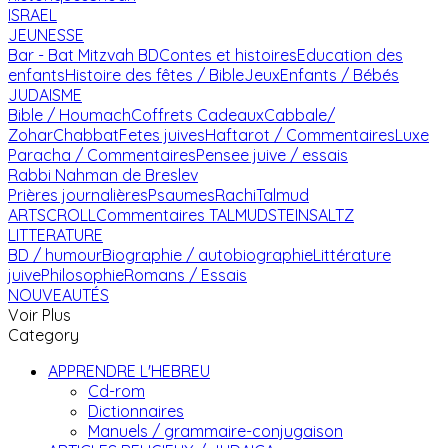
ISRAEL
JEUNESSE
Bar - Bat Mitzvah
BD
Contes et histoires
Education des
enfants
Histoire des fêtes / Bible
Jeux
Enfants / Bébés
JUDAISME
Bible / Houmach
Coffrets Cadeaux
Cabbale/
Zohar
Chabbat
Fetes juives
Haftarot / Commentaires
Luxe
Paracha / Commentaires
Pensee juive / essais
Rabbi Nahman de Breslev
Prières journalières
Psaumes
Rachi
Talmud
ARTSCROLL
Commentaires TALMUD
STEINSALTZ
LITTERATURE
BD / humour
Biographie / autobiographie
Littérature
juive
Philosophie
Romans / Essais
NOUVEAUTÉS
Voir Plus
Category
APPRENDRE L'HEBREU
Cd-rom
Dictionnaires
Manuels / grammaire-conjugaison