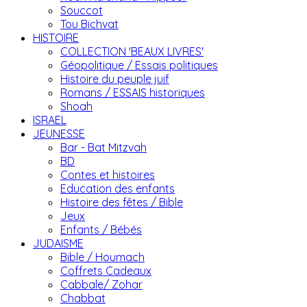
Souccot
Tou Bichvat
HISTOIRE
COLLECTION 'BEAUX LIVRES'
Géopolitique / Essais politiques
Histoire du peuple juif
Romans / ESSAIS historiques
Shoah
ISRAEL
JEUNESSE
Bar - Bat Mitzvah
BD
Contes et histoires
Education des enfants
Histoire des fêtes / Bible
Jeux
Enfants / Bébés
JUDAISME
Bible / Houmach
Coffrets Cadeaux
Cabbale/ Zohar
Chabbat