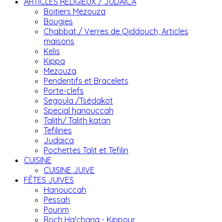
ARTICLES RELIGIEUX / JUDAICA
Boitiers Mezouza
Bougies
Chabbat / Verres de Qiddouch, Articles
maisons
Kelis
Kippa
Mezouza
Pendentifs et Bracelets
Porte-clefs
Segoula /Tsédakot
Special hanouccah
Talith/ Talith katan
Tefilines
Judaica
Pochettes Talit et Tefilin
CUISINE
CUISINE JUIVE
FÊTES JUIVES
Hanouccah
Pessah
Pourim
Roch Ha'chana - Kippour