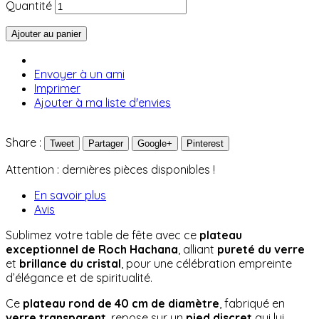
Quantité
Ajouter au panier
Envoyer à un ami
Imprimer
Ajouter à ma liste d'envies
Share :
Tweet
Partager
Google+
Pinterest
Attention : dernières pièces disponibles !
En savoir plus
Avis
Sublimez votre table de fête avec ce
plateau
exceptionnel de Roch Hachana
, alliant
pureté du verre
et
brillance du cristal
, pour une célébration empreinte
d’élégance et de spiritualité.
Ce
plateau rond de 40 cm de diamètre
, fabriqué en
verre transparent
, repose sur un
pied discret
qui lui