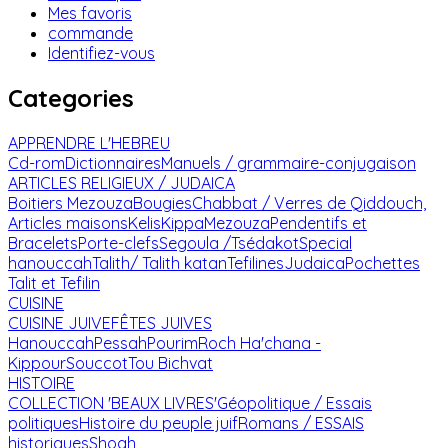
Mes favoris
commande
Identifiez-vous
Categories
APPRENDRE L'HEBREU
Cd-rom
Dictionnaires
Manuels / grammaire-conjugaison
ARTICLES RELIGIEUX / JUDAICA
Boitiers Mezouza
Bougies
Chabbat / Verres de Qiddouch,
Articles maisons
Kelis
Kippa
Mezouza
Pendentifs et
Bracelets
Porte-clefs
Segoula /Tsédakot
Special
hanouccah
Talith/ Talith katan
Tefilines
Judaica
Pochettes
Talit et Tefilin
CUISINE
CUISINE JUIVE
FÊTES JUIVES
Hanouccah
Pessah
Pourim
Roch Ha'chana -
Kippour
Souccot
Tou Bichvat
HISTOIRE
COLLECTION 'BEAUX LIVRES'
Géopolitique / Essais
politiques
Histoire du peuple juif
Romans / ESSAIS
historiques
Shoah