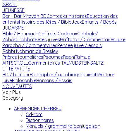
ISRAEL
JEUNESSE
Bar - Bat Mitzvah
BD
Contes et histoires
Education des
enfants
Histoire des fêtes / Bible
Jeux
Enfants / Bébés
JUDAISME
Bible / Houmach
Coffrets Cadeaux
Cabbale/
Zohar
Chabbat
Fetes juives
Haftarot / Commentaires
Luxe
Paracha / Commentaires
Pensee juive / essais
Rabbi Nahman de Breslev
Prières journalières
Psaumes
Rachi
Talmud
ARTSCROLL
Commentaires TALMUD
STEINSALTZ
LITTERATURE
BD / humour
Biographie / autobiographie
Littérature
juive
Philosophie
Romans / Essais
NOUVEAUTÉS
Voir Plus
Category
APPRENDRE L'HEBREU
Cd-rom
Dictionnaires
Manuels / grammaire-conjugaison