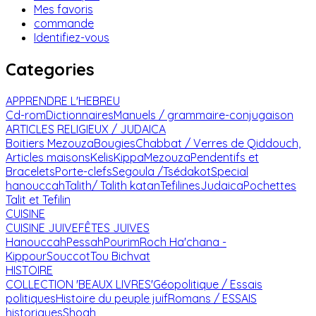
Mes favoris
commande
Identifiez-vous
Categories
APPRENDRE L'HEBREU
Cd-rom
Dictionnaires
Manuels / grammaire-conjugaison
ARTICLES RELIGIEUX / JUDAICA
Boitiers Mezouza
Bougies
Chabbat / Verres de Qiddouch,
Articles maisons
Kelis
Kippa
Mezouza
Pendentifs et
Bracelets
Porte-clefs
Segoula /Tsédakot
Special
hanouccah
Talith/ Talith katan
Tefilines
Judaica
Pochettes
Talit et Tefilin
CUISINE
CUISINE JUIVE
FÊTES JUIVES
Hanouccah
Pessah
Pourim
Roch Ha'chana -
Kippour
Souccot
Tou Bichvat
HISTOIRE
COLLECTION 'BEAUX LIVRES'
Géopolitique / Essais
politiques
Histoire du peuple juif
Romans / ESSAIS
historiques
Shoah