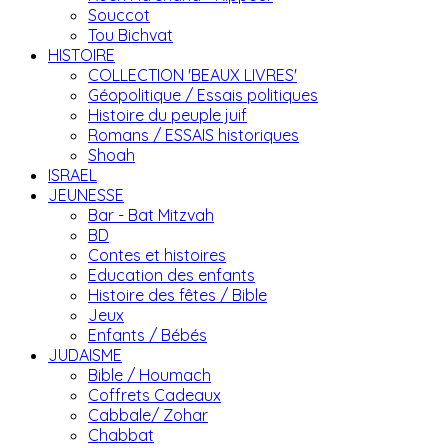
Souccot
Tou Bichvat
HISTOIRE
COLLECTION 'BEAUX LIVRES'
Géopolitique / Essais politiques
Histoire du peuple juif
Romans / ESSAIS historiques
Shoah
ISRAEL
JEUNESSE
Bar - Bat Mitzvah
BD
Contes et histoires
Education des enfants
Histoire des fêtes / Bible
Jeux
Enfants / Bébés
JUDAISME
Bible / Houmach
Coffrets Cadeaux
Cabbale/ Zohar
Chabbat