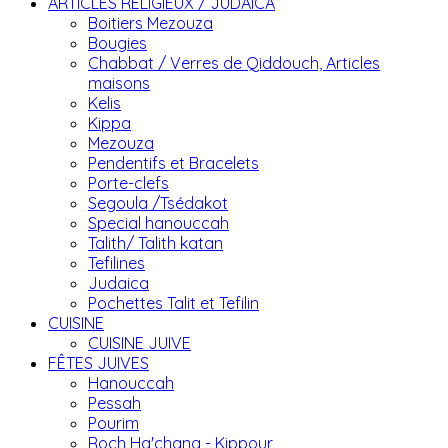
ARTICLES RELIGIEUX / JUDAICA
Boitiers Mezouza
Bougies
Chabbat / Verres de Qiddouch, Articles
maisons
Kelis
Kippa
Mezouza
Pendentifs et Bracelets
Porte-clefs
Segoula /Tsédakot
Special hanouccah
Talith/ Talith katan
Tefilines
Judaica
Pochettes Talit et Tefilin
CUISINE
CUISINE JUIVE
FÊTES JUIVES
Hanouccah
Pessah
Pourim
Roch Ha'chana - Kippour