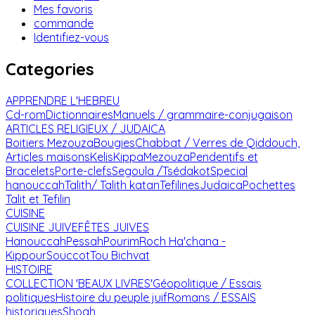
Mes favoris
commande
Identifiez-vous
Categories
APPRENDRE L'HEBREU
Cd-rom
Dictionnaires
Manuels / grammaire-conjugaison
ARTICLES RELIGIEUX / JUDAICA
Boitiers Mezouza
Bougies
Chabbat / Verres de Qiddouch,
Articles maisons
Kelis
Kippa
Mezouza
Pendentifs et
Bracelets
Porte-clefs
Segoula /Tsédakot
Special
hanouccah
Talith/ Talith katan
Tefilines
Judaica
Pochettes
Talit et Tefilin
CUISINE
CUISINE JUIVE
FÊTES JUIVES
Hanouccah
Pessah
Pourim
Roch Ha'chana -
Kippour
Souccot
Tou Bichvat
HISTOIRE
COLLECTION 'BEAUX LIVRES'
Géopolitique / Essais
politiques
Histoire du peuple juif
Romans / ESSAIS
historiques
Shoah