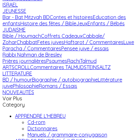
ISRAEL
JEUNESSE
Bar - Bat Mitzvah
BD
Contes et histoires
Education des
enfants
Histoire des fêtes / Bible
Jeux
Enfants / Bébés
JUDAISME
Bible / Houmach
Coffrets Cadeaux
Cabbale/
Zohar
Chabbat
Fetes juives
Haftarot / Commentaires
Luxe
Paracha / Commentaires
Pensee juive / essais
Rabbi Nahman de Breslev
Prières journalières
Psaumes
Rachi
Talmud
ARTSCROLL
Commentaires TALMUD
STEINSALTZ
LITTERATURE
BD / humour
Biographie / autobiographie
Littérature
juive
Philosophie
Romans / Essais
NOUVEAUTÉS
Voir Plus
Category
APPRENDRE L'HEBREU
Cd-rom
Dictionnaires
Manuels / grammaire-conjugaison