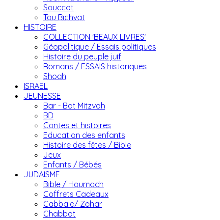
Souccot
Tou Bichvat
HISTOIRE
COLLECTION 'BEAUX LIVRES'
Géopolitique / Essais politiques
Histoire du peuple juif
Romans / ESSAIS historiques
Shoah
ISRAEL
JEUNESSE
Bar - Bat Mitzvah
BD
Contes et histoires
Education des enfants
Histoire des fêtes / Bible
Jeux
Enfants / Bébés
JUDAISME
Bible / Houmach
Coffrets Cadeaux
Cabbale/ Zohar
Chabbat