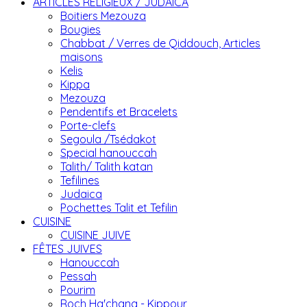
ARTICLES RELIGIEUX / JUDAICA
Boitiers Mezouza
Bougies
Chabbat / Verres de Qiddouch, Articles
maisons
Kelis
Kippa
Mezouza
Pendentifs et Bracelets
Porte-clefs
Segoula /Tsédakot
Special hanouccah
Talith/ Talith katan
Tefilines
Judaica
Pochettes Talit et Tefilin
CUISINE
CUISINE JUIVE
FÊTES JUIVES
Hanouccah
Pessah
Pourim
Roch Ha'chana - Kippour