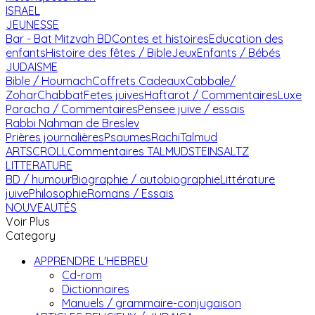
ISRAEL
JEUNESSE
Bar - Bat Mitzvah
BD
Contes et histoires
Education des
enfants
Histoire des fêtes / Bible
Jeux
Enfants / Bébés
JUDAISME
Bible / Houmach
Coffrets Cadeaux
Cabbale/
Zohar
Chabbat
Fetes juives
Haftarot / Commentaires
Luxe
Paracha / Commentaires
Pensee juive / essais
Rabbi Nahman de Breslev
Prières journalières
Psaumes
Rachi
Talmud
ARTSCROLL
Commentaires TALMUD
STEINSALTZ
LITTERATURE
BD / humour
Biographie / autobiographie
Littérature
juive
Philosophie
Romans / Essais
NOUVEAUTÉS
Voir Plus
Category
APPRENDRE L'HEBREU
Cd-rom
Dictionnaires
Manuels / grammaire-conjugaison