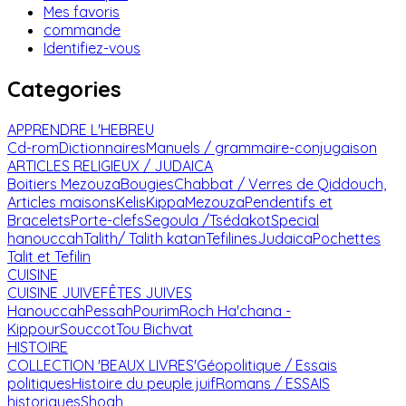
Mes favoris
commande
Identifiez-vous
Categories
APPRENDRE L'HEBREU
Cd-rom
Dictionnaires
Manuels / grammaire-conjugaison
ARTICLES RELIGIEUX / JUDAICA
Boitiers Mezouza
Bougies
Chabbat / Verres de Qiddouch,
Articles maisons
Kelis
Kippa
Mezouza
Pendentifs et
Bracelets
Porte-clefs
Segoula /Tsédakot
Special
hanouccah
Talith/ Talith katan
Tefilines
Judaica
Pochettes
Talit et Tefilin
CUISINE
CUISINE JUIVE
FÊTES JUIVES
Hanouccah
Pessah
Pourim
Roch Ha'chana -
Kippour
Souccot
Tou Bichvat
HISTOIRE
COLLECTION 'BEAUX LIVRES'
Géopolitique / Essais
politiques
Histoire du peuple juif
Romans / ESSAIS
historiques
Shoah