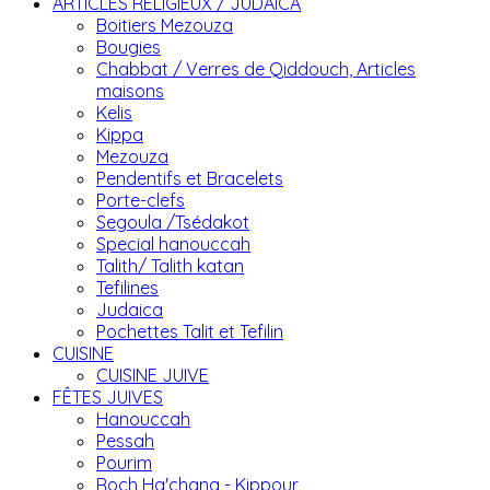
ARTICLES RELIGIEUX / JUDAICA
Boitiers Mezouza
Bougies
Chabbat / Verres de Qiddouch, Articles
maisons
Kelis
Kippa
Mezouza
Pendentifs et Bracelets
Porte-clefs
Segoula /Tsédakot
Special hanouccah
Talith/ Talith katan
Tefilines
Judaica
Pochettes Talit et Tefilin
CUISINE
CUISINE JUIVE
FÊTES JUIVES
Hanouccah
Pessah
Pourim
Roch Ha'chana - Kippour