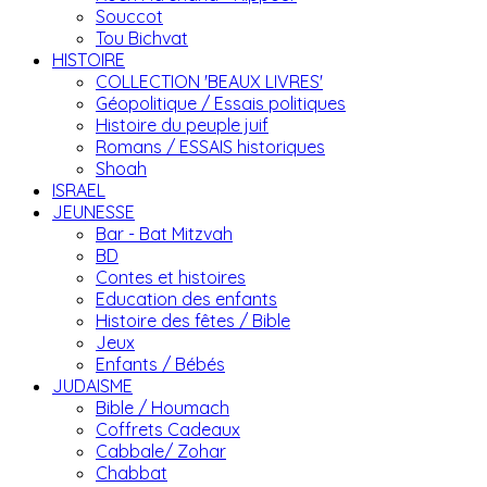
Souccot
Tou Bichvat
HISTOIRE
COLLECTION 'BEAUX LIVRES'
Géopolitique / Essais politiques
Histoire du peuple juif
Romans / ESSAIS historiques
Shoah
ISRAEL
JEUNESSE
Bar - Bat Mitzvah
BD
Contes et histoires
Education des enfants
Histoire des fêtes / Bible
Jeux
Enfants / Bébés
JUDAISME
Bible / Houmach
Coffrets Cadeaux
Cabbale/ Zohar
Chabbat