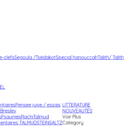
e-clefs
Segoula /Tsédakot
Special hanouccah
Talith/ Talith
AEL
ntaires
Pensee juive / essais
LITTERATURE
Breslev
NOUVEAUTÉS
s
Psaumes
Rachi
Talmud
Voir Plus
ntaires TALMUD
STEINSALTZ
Category