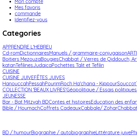
Mon compte
Mes favoris
commande
Identifiez-vous
Categories
APPRENDRE L'HEBREU
Cd-rom
Dictionnaires
Manuels / grammaire-conjugaison
ART
Boitiers Mezouza
Bougies
Chabbat / Verres de Qiddouch, Ar
katan
Tefilines
Judaica
Pochettes Talit et Tefilin
CUISINE
CUISINE JUIVE
FÊTES JUIVES
Hanouccah
Pessah
Pourim
Roch Ha'chana - Kippour
Souccot
COLLECTION 'BEAUX LIVRES'
Géopolitique / Essais politiques
JEUNESSE
Bar - Bat Mitzvah
BD
Contes et histoires
Education des enfa
Bible / Houmach
Coffrets Cadeaux
Cabbale/ Zohar
Chabba
BD / humour
Biographie / autobiographie
Littérature juive
Ph