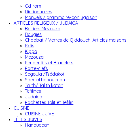
Cd-rom
Dictionnaires
Manuels / grammaire-conjugaison
ARTICLES RELIGIEUX / JUDAICA
Boitiers Mezouza
Bougies
Chabbat / Verres de Qiddouch, Articles maisons
Kelis
Kippa
Mezouza
Pendentifs et Bracelets
Porte-clefs
Segoula /Tsédakot
Special hanouccah
Talith/ Talith katan
Tefilines
Judaica
Pochettes Talit et Tefilin
CUISINE
CUISINE JUIVE
FÊTES JUIVES
Hanouccah