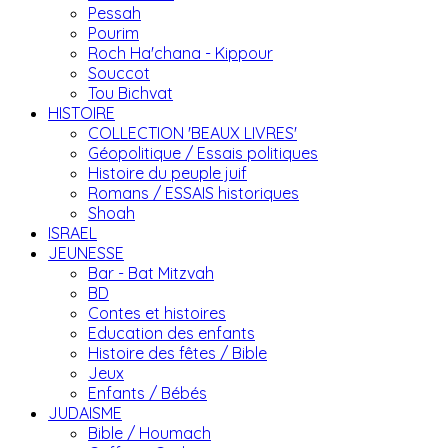
Pessah
Pourim
Roch Ha'chana - Kippour
Souccot
Tou Bichvat
HISTOIRE
COLLECTION 'BEAUX LIVRES'
Géopolitique / Essais politiques
Histoire du peuple juif
Romans / ESSAIS historiques
Shoah
ISRAEL
JEUNESSE
Bar - Bat Mitzvah
BD
Contes et histoires
Education des enfants
Histoire des fêtes / Bible
Jeux
Enfants / Bébés
JUDAISME
Bible / Houmach