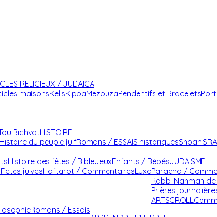
ICLES RELIGIEUX / JUDAICA
ticles maisons
Kelis
Kippa
Mezouza
Pendentifs et Bracelets
Port
Tou Bichvat
HISTOIRE
Histoire du peuple juif
Romans / ESSAIS historiques
Shoah
ISR
nts
Histoire des fêtes / Bible
Jeux
Enfants / Bébés
JUDAISME
t
Fetes juives
Haftarot / Commentaires
Luxe
Paracha / Comme
Rabbi Nahman de 
Prières journalière
ARTSCROLL
Comme
ilosophie
Romans / Essais