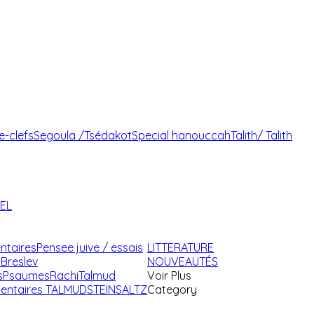
e-clefs
Segoula /Tsédakot
Special hanouccah
Talith/ Talith
AEL
ntaires
Pensee juive / essais
LITTERATURE
Breslev
NOUVEAUTÉS
s
Psaumes
Rachi
Talmud
Voir Plus
ntaires TALMUD
STEINSALTZ
Category