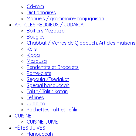
Cd-rom
Dictionnaires
Manuels / grammaire-conjugaison
ARTICLES RELIGIEUX / JUDAICA
Boitiers Mezouza
Bougies
Chabbat / Verres de Qiddouch, Articles maisons
Kelis
Kippa
Mezouza
Pendentifs et Bracelets
Porte-clefs
Segoula /Tsédakot
Special hanouccah
Talith/ Talith katan
Tefilines
Judaica
Pochettes Talit et Tefilin
CUISINE
CUISINE JUIVE
FÊTES JUIVES
Hanouccah