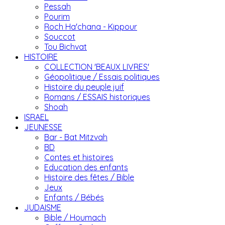
Pessah
Pourim
Roch Ha'chana - Kippour
Souccot
Tou Bichvat
HISTOIRE
COLLECTION 'BEAUX LIVRES'
Géopolitique / Essais politiques
Histoire du peuple juif
Romans / ESSAIS historiques
Shoah
ISRAEL
JEUNESSE
Bar - Bat Mitzvah
BD
Contes et histoires
Education des enfants
Histoire des fêtes / Bible
Jeux
Enfants / Bébés
JUDAISME
Bible / Houmach