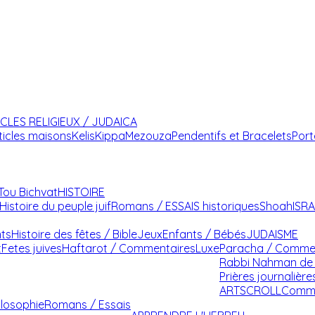
ICLES RELIGIEUX / JUDAICA
ticles maisons
Kelis
Kippa
Mezouza
Pendentifs et Bracelets
Port
Tou Bichvat
HISTOIRE
Histoire du peuple juif
Romans / ESSAIS historiques
Shoah
ISR
nts
Histoire des fêtes / Bible
Jeux
Enfants / Bébés
JUDAISME
t
Fetes juives
Haftarot / Commentaires
Luxe
Paracha / Comme
Rabbi Nahman de 
Prières journalière
ARTSCROLL
Comme
ilosophie
Romans / Essais