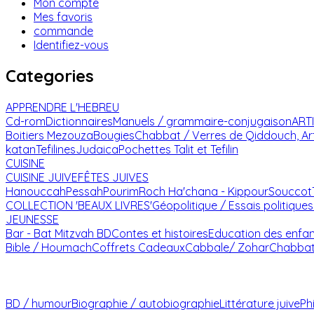
Mon compte
Mes favoris
commande
Identifiez-vous
Categories
APPRENDRE L'HEBREU
Cd-rom
Dictionnaires
Manuels / grammaire-conjugaison
ART
Boitiers Mezouza
Bougies
Chabbat / Verres de Qiddouch, Ar
katan
Tefilines
Judaica
Pochettes Talit et Tefilin
CUISINE
CUISINE JUIVE
FÊTES JUIVES
Hanouccah
Pessah
Pourim
Roch Ha'chana - Kippour
Souccot
COLLECTION 'BEAUX LIVRES'
Géopolitique / Essais politiques
JEUNESSE
Bar - Bat Mitzvah
BD
Contes et histoires
Education des enfa
Bible / Houmach
Coffrets Cadeaux
Cabbale/ Zohar
Chabba
BD / humour
Biographie / autobiographie
Littérature juive
Ph