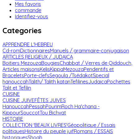
Mes favoris
commande
Identifiez-vous
Categories
APPRENDRE L'HEBREU
Cd-rom
Dictionnaires
Manuels / grammaire-conjugaison
ARTICLES RELIGIEUX / JUDAICA
Boitiers Mezouza
Bougies
Chabbat / Verres de Qiddouch,
Articles maisons
Kelis
Kippa
Mezouza
Pendentifs et
Bracelets
Porte-clefs
Segoula /Tsédakot
Special
hanouccah
Talith/ Talith katan
Tefilines
Judaica
Pochettes
Talit et Tefilin
CUISINE
CUISINE JUIVE
FÊTES JUIVES
Hanouccah
Pessah
Pourim
Roch Ha'chana -
Kippour
Souccot
Tou Bichvat
HISTOIRE
COLLECTION 'BEAUX LIVRES'
Géopolitique / Essais
politiques
Histoire du peuple juif
Romans / ESSAIS
historiques
Shoah