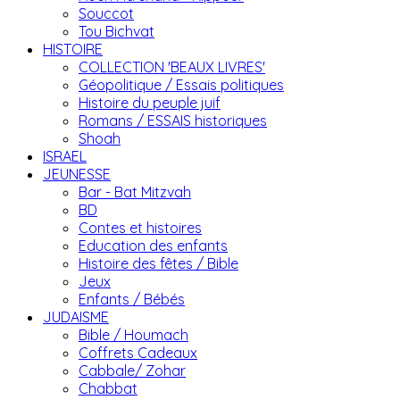
Souccot
Tou Bichvat
HISTOIRE
COLLECTION 'BEAUX LIVRES'
Géopolitique / Essais politiques
Histoire du peuple juif
Romans / ESSAIS historiques
Shoah
ISRAEL
JEUNESSE
Bar - Bat Mitzvah
BD
Contes et histoires
Education des enfants
Histoire des fêtes / Bible
Jeux
Enfants / Bébés
JUDAISME
Bible / Houmach
Coffrets Cadeaux
Cabbale/ Zohar
Chabbat