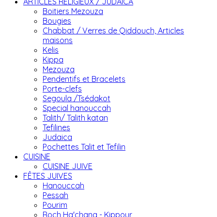
ARTICLES RELIGIEUX / JUDAICA
Boitiers Mezouza
Bougies
Chabbat / Verres de Qiddouch, Articles
maisons
Kelis
Kippa
Mezouza
Pendentifs et Bracelets
Porte-clefs
Segoula /Tsédakot
Special hanouccah
Talith/ Talith katan
Tefilines
Judaica
Pochettes Talit et Tefilin
CUISINE
CUISINE JUIVE
FÊTES JUIVES
Hanouccah
Pessah
Pourim
Roch Ha'chana - Kippour