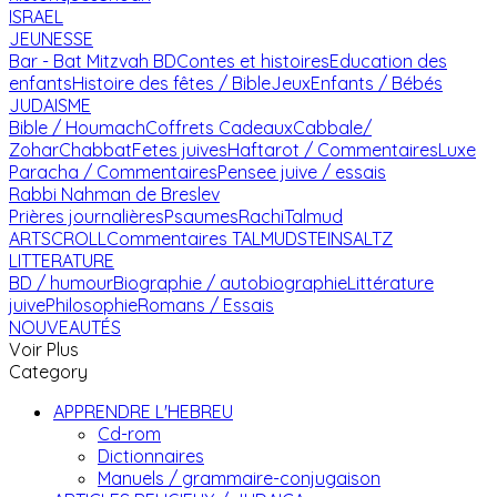
ISRAEL
JEUNESSE
Bar - Bat Mitzvah
BD
Contes et histoires
Education des
enfants
Histoire des fêtes / Bible
Jeux
Enfants / Bébés
JUDAISME
Bible / Houmach
Coffrets Cadeaux
Cabbale/
Zohar
Chabbat
Fetes juives
Haftarot / Commentaires
Luxe
Paracha / Commentaires
Pensee juive / essais
Rabbi Nahman de Breslev
Prières journalières
Psaumes
Rachi
Talmud
ARTSCROLL
Commentaires TALMUD
STEINSALTZ
LITTERATURE
BD / humour
Biographie / autobiographie
Littérature
juive
Philosophie
Romans / Essais
NOUVEAUTÉS
Voir Plus
Category
APPRENDRE L'HEBREU
Cd-rom
Dictionnaires
Manuels / grammaire-conjugaison