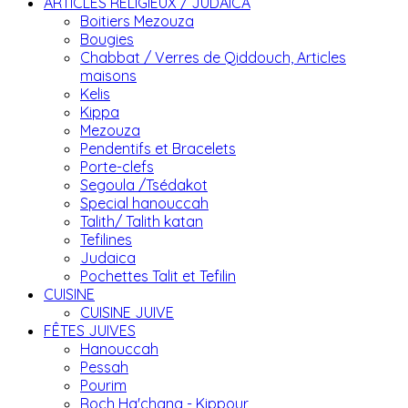
ARTICLES RELIGIEUX / JUDAICA
Boitiers Mezouza
Bougies
Chabbat / Verres de Qiddouch, Articles
maisons
Kelis
Kippa
Mezouza
Pendentifs et Bracelets
Porte-clefs
Segoula /Tsédakot
Special hanouccah
Talith/ Talith katan
Tefilines
Judaica
Pochettes Talit et Tefilin
CUISINE
CUISINE JUIVE
FÊTES JUIVES
Hanouccah
Pessah
Pourim
Roch Ha'chana - Kippour