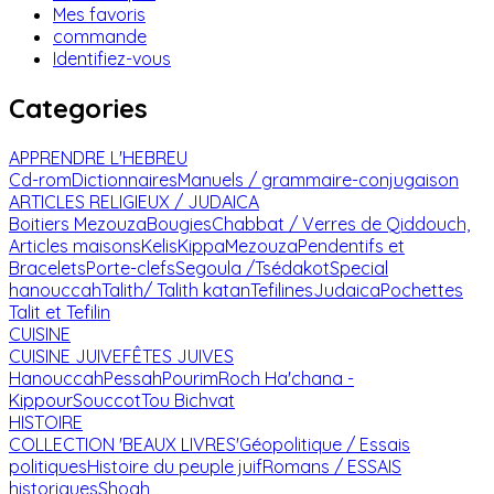
Mes favoris
commande
Identifiez-vous
Categories
APPRENDRE L'HEBREU
Cd-rom
Dictionnaires
Manuels / grammaire-conjugaison
ARTICLES RELIGIEUX / JUDAICA
Boitiers Mezouza
Bougies
Chabbat / Verres de Qiddouch,
Articles maisons
Kelis
Kippa
Mezouza
Pendentifs et
Bracelets
Porte-clefs
Segoula /Tsédakot
Special
hanouccah
Talith/ Talith katan
Tefilines
Judaica
Pochettes
Talit et Tefilin
CUISINE
CUISINE JUIVE
FÊTES JUIVES
Hanouccah
Pessah
Pourim
Roch Ha'chana -
Kippour
Souccot
Tou Bichvat
HISTOIRE
COLLECTION 'BEAUX LIVRES'
Géopolitique / Essais
politiques
Histoire du peuple juif
Romans / ESSAIS
historiques
Shoah