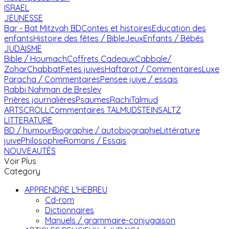
ISRAEL
JEUNESSE
Bar - Bat Mitzvah
BD
Contes et histoires
Education des
enfants
Histoire des fêtes / Bible
Jeux
Enfants / Bébés
JUDAISME
Bible / Houmach
Coffrets Cadeaux
Cabbale/
Zohar
Chabbat
Fetes juives
Haftarot / Commentaires
Luxe
Paracha / Commentaires
Pensee juive / essais
Rabbi Nahman de Breslev
Prières journalières
Psaumes
Rachi
Talmud
ARTSCROLL
Commentaires TALMUD
STEINSALTZ
LITTERATURE
BD / humour
Biographie / autobiographie
Littérature
juive
Philosophie
Romans / Essais
NOUVEAUTÉS
Voir Plus
Category
APPRENDRE L'HEBREU
Cd-rom
Dictionnaires
Manuels / grammaire-conjugaison