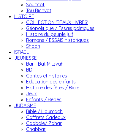
Souccot
Tou Bichvat
HISTOIRE
COLLECTION 'BEAUX LIVRES'
Géopolitique / Essais politiques
Histoire du peuple juif
Romans / ESSAIS historiques
Shoah
ISRAEL
JEUNESSE
Bar - Bat Mitzvah
BD
Contes et histoires
Education des enfants
Histoire des fêtes / Bible
Jeux
Enfants / Bébés
JUDAISME
Bible / Houmach
Coffrets Cadeaux
Cabbale/ Zohar
Chabbat