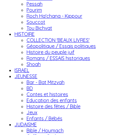
Pessah
Pourim
Roch Ha'chana - Kippour
Souccot
Tou Bichvat
HISTOIRE
COLLECTION 'BEAUX LIVRES'
Géopolitique / Essais politiques
Histoire du peuple juif
Romans / ESSAIS historiques
Shoah
ISRAEL
JEUNESSE
Bar - Bat Mitzvah
BD
Contes et histoires
Education des enfants
Histoire des fêtes / Bible
Jeux
Enfants / Bébés
JUDAISME
Bible / Houmach