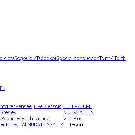
e-clefs
Segoula /Tsédakot
Special hanouccah
Talith/ Talith
AEL
ntaires
Pensee juive / essais
LITTERATURE
Breslev
NOUVEAUTÉS
s
Psaumes
Rachi
Talmud
Voir Plus
ntaires TALMUD
STEINSALTZ
Category