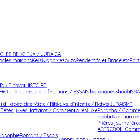
ICLES RELIGIEUX / JUDAICA
ticles maisons
Kelis
Kippa
Mezouza
Pendentifs et Bracelets
Port
Tou Bichvat
HISTOIRE
Histoire du peuple juif
Romans / ESSAIS historiques
Shoah
ISR
nts
Histoire des fêtes / Bible
Jeux
Enfants / Bébés
JUDAISME
t
Fetes juives
Haftarot / Commentaires
Luxe
Paracha / Comme
Rabbi Nahman de 
Prières journalière
ARTSCROLL
Comme
ilosophie
Romans / Essais