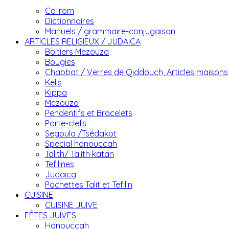
Cd-rom
Dictionnaires
Manuels / grammaire-conjugaison
ARTICLES RELIGIEUX / JUDAICA
Boitiers Mezouza
Bougies
Chabbat / Verres de Qiddouch, Articles maisons
Kelis
Kippa
Mezouza
Pendentifs et Bracelets
Porte-clefs
Segoula /Tsédakot
Special hanouccah
Talith/ Talith katan
Tefilines
Judaica
Pochettes Talit et Tefilin
CUISINE
CUISINE JUIVE
FÊTES JUIVES
Hanouccah