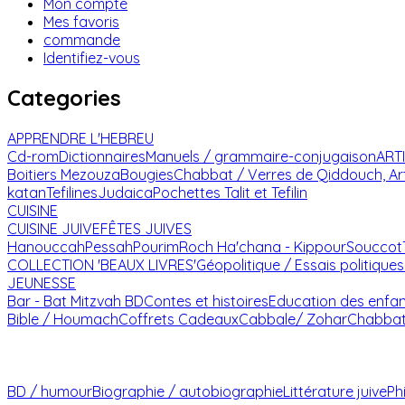
Mon compte
Mes favoris
commande
Identifiez-vous
Categories
APPRENDRE L'HEBREU
Cd-rom
Dictionnaires
Manuels / grammaire-conjugaison
ART
Boitiers Mezouza
Bougies
Chabbat / Verres de Qiddouch, Ar
katan
Tefilines
Judaica
Pochettes Talit et Tefilin
CUISINE
CUISINE JUIVE
FÊTES JUIVES
Hanouccah
Pessah
Pourim
Roch Ha'chana - Kippour
Souccot
COLLECTION 'BEAUX LIVRES'
Géopolitique / Essais politiques
JEUNESSE
Bar - Bat Mitzvah
BD
Contes et histoires
Education des enfa
Bible / Houmach
Coffrets Cadeaux
Cabbale/ Zohar
Chabba
BD / humour
Biographie / autobiographie
Littérature juive
Ph