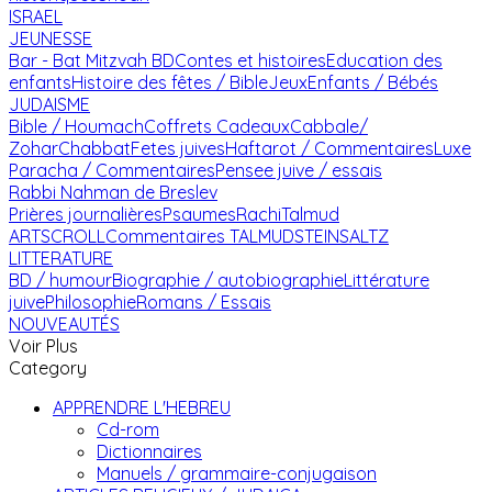
ISRAEL
JEUNESSE
Bar - Bat Mitzvah
BD
Contes et histoires
Education des
enfants
Histoire des fêtes / Bible
Jeux
Enfants / Bébés
JUDAISME
Bible / Houmach
Coffrets Cadeaux
Cabbale/
Zohar
Chabbat
Fetes juives
Haftarot / Commentaires
Luxe
Paracha / Commentaires
Pensee juive / essais
Rabbi Nahman de Breslev
Prières journalières
Psaumes
Rachi
Talmud
ARTSCROLL
Commentaires TALMUD
STEINSALTZ
LITTERATURE
BD / humour
Biographie / autobiographie
Littérature
juive
Philosophie
Romans / Essais
NOUVEAUTÉS
Voir Plus
Category
APPRENDRE L'HEBREU
Cd-rom
Dictionnaires
Manuels / grammaire-conjugaison