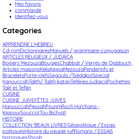
Mes favoris
commande
Identifiez-vous
Categories
APPRENDRE L'HEBREU
Cd-rom
Dictionnaires
Manuels / grammaire-conjugaison
ARTICLES RELIGIEUX / JUDAICA
Boitiers Mezouza
Bougies
Chabbat / Verres de Qiddouch,
Articles maisons
Kelis
Kippa
Mezouza
Pendentifs et
Bracelets
Porte-clefs
Segoula /Tsédakot
Special
hanouccah
Talith/ Talith katan
Tefilines
Judaica
Pochettes
Talit et Tefilin
CUISINE
CUISINE JUIVE
FÊTES JUIVES
Hanouccah
Pessah
Pourim
Roch Ha'chana -
Kippour
Souccot
Tou Bichvat
HISTOIRE
COLLECTION 'BEAUX LIVRES'
Géopolitique / Essais
politiques
Histoire du peuple juif
Romans / ESSAIS
historiques
Shoah