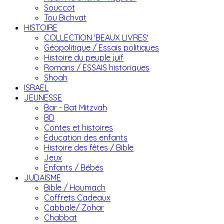
Souccot
Tou Bichvat
HISTOIRE
COLLECTION 'BEAUX LIVRES'
Géopolitique / Essais politiques
Histoire du peuple juif
Romans / ESSAIS historiques
Shoah
ISRAEL
JEUNESSE
Bar - Bat Mitzvah
BD
Contes et histoires
Education des enfants
Histoire des fêtes / Bible
Jeux
Enfants / Bébés
JUDAISME
Bible / Houmach
Coffrets Cadeaux
Cabbale/ Zohar
Chabbat