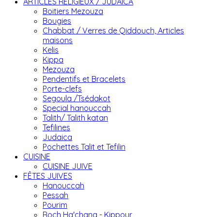
ARTICLES RELIGIEUX / JUDAICA
Boitiers Mezouza
Bougies
Chabbat / Verres de Qiddouch, Articles
maisons
Kelis
Kippa
Mezouza
Pendentifs et Bracelets
Porte-clefs
Segoula /Tsédakot
Special hanouccah
Talith/ Talith katan
Tefilines
Judaica
Pochettes Talit et Tefilin
CUISINE
CUISINE JUIVE
FÊTES JUIVES
Hanouccah
Pessah
Pourim
Roch Ha'chana - Kippour