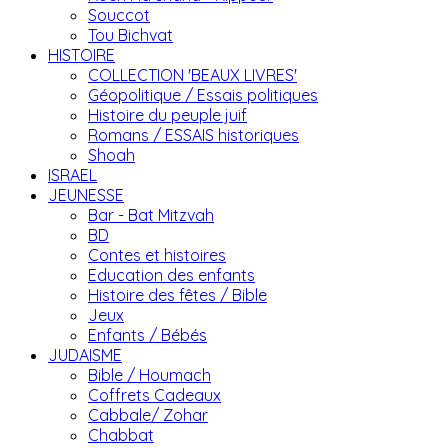
Souccot
Tou Bichvat
HISTOIRE
COLLECTION 'BEAUX LIVRES'
Géopolitique / Essais politiques
Histoire du peuple juif
Romans / ESSAIS historiques
Shoah
ISRAEL
JEUNESSE
Bar - Bat Mitzvah
BD
Contes et histoires
Education des enfants
Histoire des fêtes / Bible
Jeux
Enfants / Bébés
JUDAISME
Bible / Houmach
Coffrets Cadeaux
Cabbale/ Zohar
Chabbat