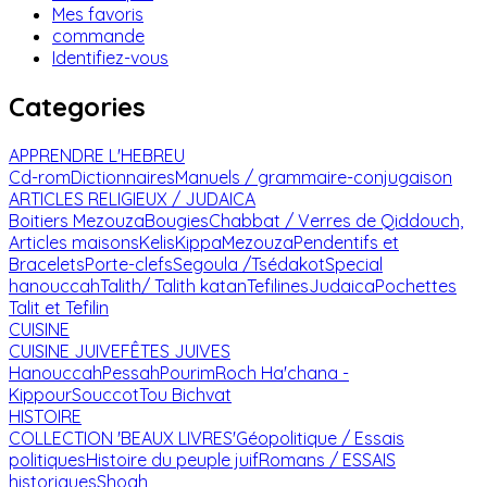
Mes favoris
commande
Identifiez-vous
Categories
APPRENDRE L'HEBREU
Cd-rom
Dictionnaires
Manuels / grammaire-conjugaison
ARTICLES RELIGIEUX / JUDAICA
Boitiers Mezouza
Bougies
Chabbat / Verres de Qiddouch,
Articles maisons
Kelis
Kippa
Mezouza
Pendentifs et
Bracelets
Porte-clefs
Segoula /Tsédakot
Special
hanouccah
Talith/ Talith katan
Tefilines
Judaica
Pochettes
Talit et Tefilin
CUISINE
CUISINE JUIVE
FÊTES JUIVES
Hanouccah
Pessah
Pourim
Roch Ha'chana -
Kippour
Souccot
Tou Bichvat
HISTOIRE
COLLECTION 'BEAUX LIVRES'
Géopolitique / Essais
politiques
Histoire du peuple juif
Romans / ESSAIS
historiques
Shoah