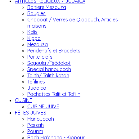
ARTICLES RELIGIEUX / JUDAICA
Boitiers Mezouza
Bougies
Chabbat / Verres de Qiddouch, Articles
maisons
Kelis
Kippa
Mezouza
Pendentifs et Bracelets
Porte-clefs
Segoula /Tsédakot
Special hanouccah
Talith/ Talith katan
Tefilines
Judaica
Pochettes Talit et Tefilin
CUISINE
CUISINE JUIVE
FÊTES JUIVES
Hanouccah
Pessah
Pourim
Roch Ha'chana - Kippour