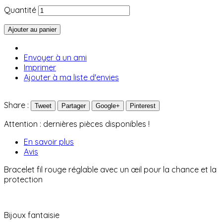
Quantité
Ajouter au panier
Envoyer à un ami
Imprimer
Ajouter à ma liste d'envies
Share :
Tweet
Partager
Google+
Pinterest
Attention : dernières pièces disponibles !
En savoir plus
Avis
Bracelet fil rouge réglable avec un œil pour la chance et la
protection
Bijoux fantaisie