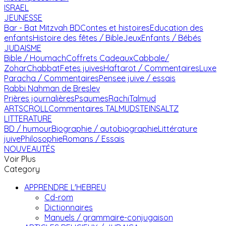
ISRAEL
JEUNESSE
Bar - Bat Mitzvah
BD
Contes et histoires
Education des
enfants
Histoire des fêtes / Bible
Jeux
Enfants / Bébés
JUDAISME
Bible / Houmach
Coffrets Cadeaux
Cabbale/
Zohar
Chabbat
Fetes juives
Haftarot / Commentaires
Luxe
Paracha / Commentaires
Pensee juive / essais
Rabbi Nahman de Breslev
Prières journalières
Psaumes
Rachi
Talmud
ARTSCROLL
Commentaires TALMUD
STEINSALTZ
LITTERATURE
BD / humour
Biographie / autobiographie
Littérature
juive
Philosophie
Romans / Essais
NOUVEAUTÉS
Voir Plus
Category
APPRENDRE L'HEBREU
Cd-rom
Dictionnaires
Manuels / grammaire-conjugaison