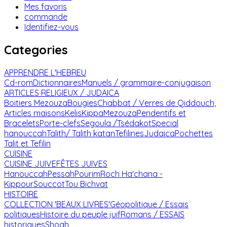
Mes favoris
commande
Identifiez-vous
Categories
APPRENDRE L'HEBREU
Cd-rom
Dictionnaires
Manuels / grammaire-conjugaison
ARTICLES RELIGIEUX / JUDAICA
Boitiers Mezouza
Bougies
Chabbat / Verres de Qiddouch,
Articles maisons
Kelis
Kippa
Mezouza
Pendentifs et
Bracelets
Porte-clefs
Segoula /Tsédakot
Special
hanouccah
Talith/ Talith katan
Tefilines
Judaica
Pochettes
Talit et Tefilin
CUISINE
CUISINE JUIVE
FÊTES JUIVES
Hanouccah
Pessah
Pourim
Roch Ha'chana -
Kippour
Souccot
Tou Bichvat
HISTOIRE
COLLECTION 'BEAUX LIVRES'
Géopolitique / Essais
politiques
Histoire du peuple juif
Romans / ESSAIS
historiques
Shoah