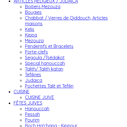
ARTICLES RELIGIEUX / JUDAICA
Boitiers Mezouza
Bougies
Chabbat / Verres de Qiddouch, Articles
maisons
Kelis
Kippa
Mezouza
Pendentifs et Bracelets
Porte-clefs
Segoula /Tsédakot
Special hanouccah
Talith/ Talith katan
Tefilines
Judaica
Pochettes Talit et Tefilin
CUISINE
CUISINE JUIVE
FÊTES JUIVES
Hanouccah
Pessah
Pourim
Roch Ha'chana - Kippour