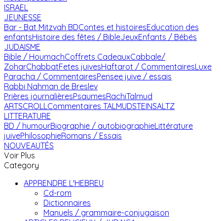
ISRAEL
JEUNESSE
Bar - Bat Mitzvah
BD
Contes et histoires
Education des
enfants
Histoire des fêtes / Bible
Jeux
Enfants / Bébés
JUDAISME
Bible / Houmach
Coffrets Cadeaux
Cabbale/
Zohar
Chabbat
Fetes juives
Haftarot / Commentaires
Luxe
Paracha / Commentaires
Pensee juive / essais
Rabbi Nahman de Breslev
Prières journalières
Psaumes
Rachi
Talmud
ARTSCROLL
Commentaires TALMUD
STEINSALTZ
LITTERATURE
BD / humour
Biographie / autobiographie
Littérature
juive
Philosophie
Romans / Essais
NOUVEAUTÉS
Voir Plus
Category
APPRENDRE L'HEBREU
Cd-rom
Dictionnaires
Manuels / grammaire-conjugaison