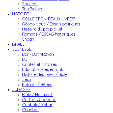
Souccot
Tou Bichvat
HISTOIRE
COLLECTION 'BEAUX LIVRES'
Géopolitique / Essais politiques
Histoire du peuple juif
Romans / ESSAIS historiques
Shoah
ISRAEL
JEUNESSE
Bar - Bat Mitzvah
BD
Contes et histoires
Education des enfants
Histoire des fêtes / Bible
Jeux
Enfants / Bébés
JUDAISME
Bible / Houmach
Coffrets Cadeaux
Cabbale/ Zohar
Chabbat