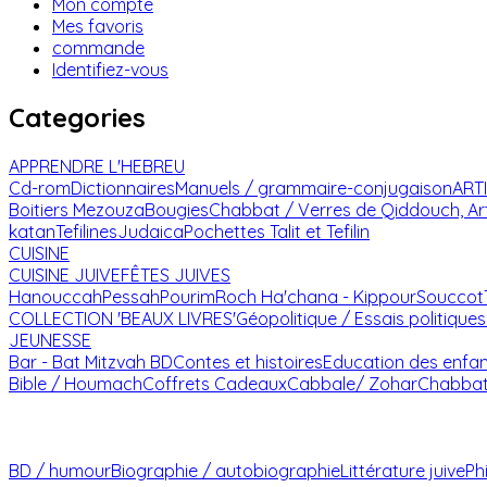
Mon compte
Mes favoris
commande
Identifiez-vous
Categories
APPRENDRE L'HEBREU
Cd-rom
Dictionnaires
Manuels / grammaire-conjugaison
ART
Boitiers Mezouza
Bougies
Chabbat / Verres de Qiddouch, Ar
katan
Tefilines
Judaica
Pochettes Talit et Tefilin
CUISINE
CUISINE JUIVE
FÊTES JUIVES
Hanouccah
Pessah
Pourim
Roch Ha'chana - Kippour
Souccot
COLLECTION 'BEAUX LIVRES'
Géopolitique / Essais politiques
JEUNESSE
Bar - Bat Mitzvah
BD
Contes et histoires
Education des enfa
Bible / Houmach
Coffrets Cadeaux
Cabbale/ Zohar
Chabba
BD / humour
Biographie / autobiographie
Littérature juive
Ph