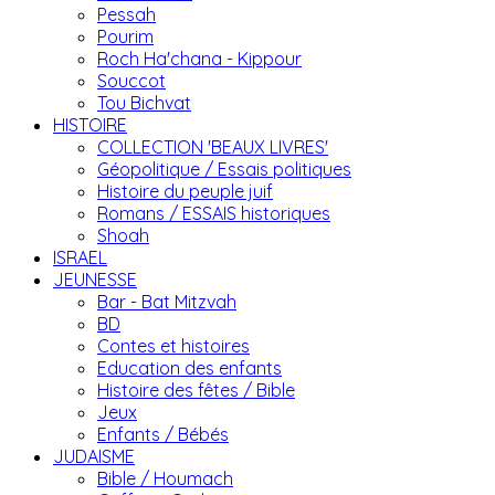
Pessah
Pourim
Roch Ha'chana - Kippour
Souccot
Tou Bichvat
HISTOIRE
COLLECTION 'BEAUX LIVRES'
Géopolitique / Essais politiques
Histoire du peuple juif
Romans / ESSAIS historiques
Shoah
ISRAEL
JEUNESSE
Bar - Bat Mitzvah
BD
Contes et histoires
Education des enfants
Histoire des fêtes / Bible
Jeux
Enfants / Bébés
JUDAISME
Bible / Houmach