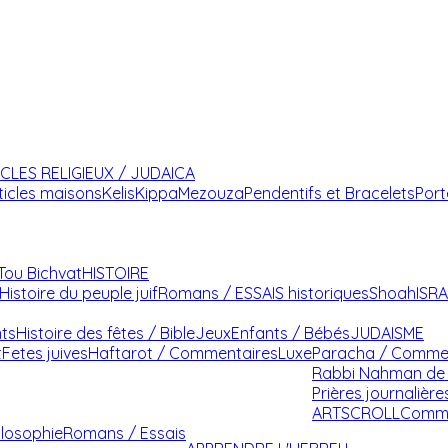
ICLES RELIGIEUX / JUDAICA
ticles maisons
Kelis
Kippa
Mezouza
Pendentifs et Bracelets
Port
Tou Bichvat
HISTOIRE
Histoire du peuple juif
Romans / ESSAIS historiques
Shoah
ISR
nts
Histoire des fêtes / Bible
Jeux
Enfants / Bébés
JUDAISME
t
Fetes juives
Haftarot / Commentaires
Luxe
Paracha / Comme
Rabbi Nahman de 
Prières journalière
ARTSCROLL
Comme
ilosophie
Romans / Essais