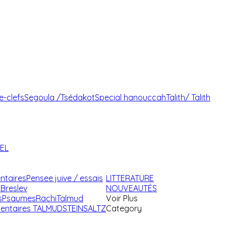
e-clefs
Segoula /Tsédakot
Special hanouccah
Talith/ Talith
AEL
ntaires
Pensee juive / essais
LITTERATURE
Breslev
NOUVEAUTÉS
s
Psaumes
Rachi
Talmud
Voir Plus
ntaires TALMUD
STEINSALTZ
Category