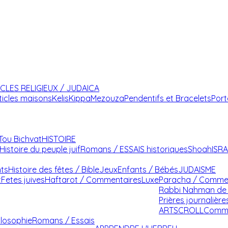
ICLES RELIGIEUX / JUDAICA
ticles maisons
Kelis
Kippa
Mezouza
Pendentifs et Bracelets
Port
Tou Bichvat
HISTOIRE
Histoire du peuple juif
Romans / ESSAIS historiques
Shoah
ISR
nts
Histoire des fêtes / Bible
Jeux
Enfants / Bébés
JUDAISME
t
Fetes juives
Haftarot / Commentaires
Luxe
Paracha / Comme
Rabbi Nahman de 
Prières journalière
ARTSCROLL
Comme
ilosophie
Romans / Essais