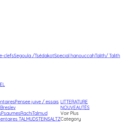
e-clefs
Segoula /Tsédakot
Special hanouccah
Talith/ Talith
AEL
ntaires
Pensee juive / essais
LITTERATURE
Breslev
NOUVEAUTÉS
s
Psaumes
Rachi
Talmud
Voir Plus
ntaires TALMUD
STEINSALTZ
Category