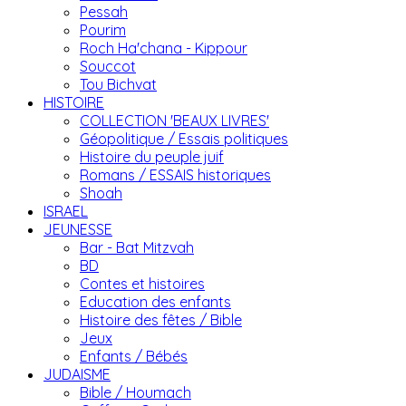
Pessah
Pourim
Roch Ha'chana - Kippour
Souccot
Tou Bichvat
HISTOIRE
COLLECTION 'BEAUX LIVRES'
Géopolitique / Essais politiques
Histoire du peuple juif
Romans / ESSAIS historiques
Shoah
ISRAEL
JEUNESSE
Bar - Bat Mitzvah
BD
Contes et histoires
Education des enfants
Histoire des fêtes / Bible
Jeux
Enfants / Bébés
JUDAISME
Bible / Houmach