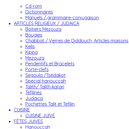
Cd-rom
Dictionnaires
Manuels / grammaire-conjugaison
ARTICLES RELIGIEUX / JUDAICA
Boitiers Mezouza
Bougies
Chabbat / Verres de Qiddouch, Articles maisons
Kelis
Kippa
Mezouza
Pendentifs et Bracelets
Porte-clefs
Segoula /Tsédakot
Special hanouccah
Talith/ Talith katan
Tefilines
Judaica
Pochettes Talit et Tefilin
CUISINE
CUISINE JUIVE
FÊTES JUIVES
Hanouccah