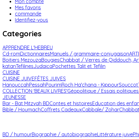
Mon compte
Mes favoris
commande
Identifiez-vous
Categories
APPRENDRE L'HEBREU
Cd-rom
Dictionnaires
Manuels / grammaire-conjugaison
ART
Boitiers Mezouza
Bougies
Chabbat / Verres de Qiddouch, Ar
katan
Tefilines
Judaica
Pochettes Talit et Tefilin
CUISINE
CUISINE JUIVE
FÊTES JUIVES
Hanouccah
Pessah
Pourim
Roch Ha'chana - Kippour
Souccot
COLLECTION 'BEAUX LIVRES'
Géopolitique / Essais politiques
JEUNESSE
Bar - Bat Mitzvah
BD
Contes et histoires
Education des enfa
Bible / Houmach
Coffrets Cadeaux
Cabbale/ Zohar
Chabba
BD / humour
Biographie / autobiographie
Littérature juive
Ph