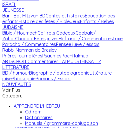
ISRAEL
JEUNESSE
Bar - Bat Mitzvah
BD
Contes et histoires
Education des
enfants
Histoire des fêtes / Bible
Jeux
Enfants / Bébés
JUDAISME
Bible / Houmach
Coffrets Cadeaux
Cabbale/
Zohar
Chabbat
Fetes juives
Haftarot / Commentaires
Luxe
Paracha / Commentaires
Pensee juive / essais
Rabbi Nahman de Breslev
Prières journalières
Psaumes
Rachi
Talmud
ARTSCROLL
Commentaires TALMUD
STEINSALTZ
LITTERATURE
BD / humour
Biographie / autobiographie
Littérature
juive
Philosophie
Romans / Essais
NOUVEAUTÉS
Voir Plus
Category
APPRENDRE L'HEBREU
Cd-rom
Dictionnaires
Manuels / grammaire-conjugaison