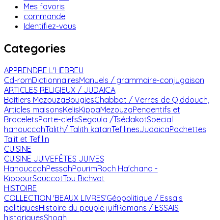
Mes favoris
commande
Identifiez-vous
Categories
APPRENDRE L'HEBREU
Cd-rom
Dictionnaires
Manuels / grammaire-conjugaison
ARTICLES RELIGIEUX / JUDAICA
Boitiers Mezouza
Bougies
Chabbat / Verres de Qiddouch,
Articles maisons
Kelis
Kippa
Mezouza
Pendentifs et
Bracelets
Porte-clefs
Segoula /Tsédakot
Special
hanouccah
Talith/ Talith katan
Tefilines
Judaica
Pochettes
Talit et Tefilin
CUISINE
CUISINE JUIVE
FÊTES JUIVES
Hanouccah
Pessah
Pourim
Roch Ha'chana -
Kippour
Souccot
Tou Bichvat
HISTOIRE
COLLECTION 'BEAUX LIVRES'
Géopolitique / Essais
politiques
Histoire du peuple juif
Romans / ESSAIS
historiques
Shoah