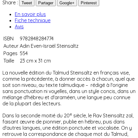
Share :
Tweet
Partager
Google+
Pinterest
En savoir plus
Fiche technique
Avis
ISBN
9782848284774
Auteur
Adin Even-Israël Steinsaltz
Pages
554
Taille
23 cm x 31 cm
La nouvelle édition du Talmud Steinsaltz en français vise,
comme la précédente, à donner accès à chacun, quel que
soit son niveau, au texte talmudique –
rédigé à l'origine
sans ponctuation ni voyelles, dans un style concis, dans un
mélange d'hébreu et d'araméen, une langue peu connue
de la plupart des lecteurs.
e
Dans la seconde moitié du 20
siècle, le Rav Steinsaltz zal,
faisant
œ
uvre de pionnier, publie en hébreu, puis dans
d'autres langues, une édition ponctuée et vocalisée. On y
retrouve la correspondance de chaque mot du Talmud,