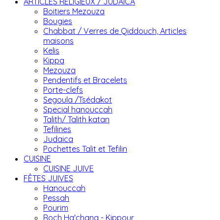
ARTICLES RELIGIEUX / JUDAICA
Boitiers Mezouza
Bougies
Chabbat / Verres de Qiddouch, Articles
maisons
Kelis
Kippa
Mezouza
Pendentifs et Bracelets
Porte-clefs
Segoula /Tsédakot
Special hanouccah
Talith/ Talith katan
Tefilines
Judaica
Pochettes Talit et Tefilin
CUISINE
CUISINE JUIVE
FÊTES JUIVES
Hanouccah
Pessah
Pourim
Roch Ha'chana - Kippour