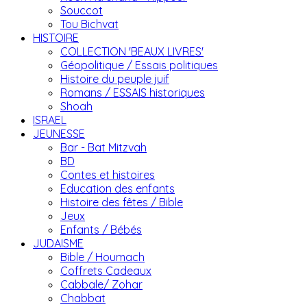
Souccot
Tou Bichvat
HISTOIRE
COLLECTION 'BEAUX LIVRES'
Géopolitique / Essais politiques
Histoire du peuple juif
Romans / ESSAIS historiques
Shoah
ISRAEL
JEUNESSE
Bar - Bat Mitzvah
BD
Contes et histoires
Education des enfants
Histoire des fêtes / Bible
Jeux
Enfants / Bébés
JUDAISME
Bible / Houmach
Coffrets Cadeaux
Cabbale/ Zohar
Chabbat