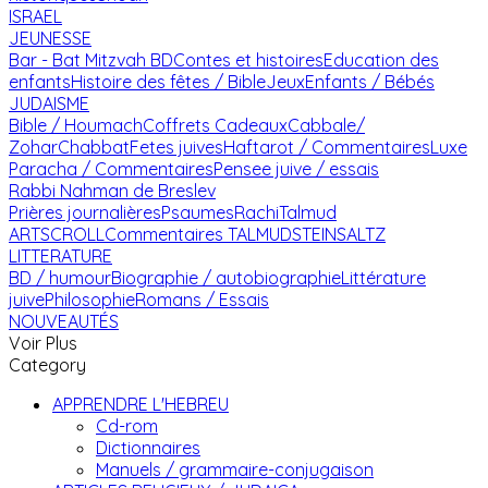
ISRAEL
JEUNESSE
Bar - Bat Mitzvah
BD
Contes et histoires
Education des
enfants
Histoire des fêtes / Bible
Jeux
Enfants / Bébés
JUDAISME
Bible / Houmach
Coffrets Cadeaux
Cabbale/
Zohar
Chabbat
Fetes juives
Haftarot / Commentaires
Luxe
Paracha / Commentaires
Pensee juive / essais
Rabbi Nahman de Breslev
Prières journalières
Psaumes
Rachi
Talmud
ARTSCROLL
Commentaires TALMUD
STEINSALTZ
LITTERATURE
BD / humour
Biographie / autobiographie
Littérature
juive
Philosophie
Romans / Essais
NOUVEAUTÉS
Voir Plus
Category
APPRENDRE L'HEBREU
Cd-rom
Dictionnaires
Manuels / grammaire-conjugaison