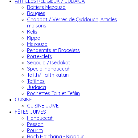
ARTICLES RELIGIEUX / JUDAICA
Boitiers Mezouza
Bougies
Chabbat / Verres de Qiddouch, Articles
maisons
Kelis
Kippa
Mezouza
Pendentifs et Bracelets
Porte-clefs
Segoula /Tsédakot
Special hanouccah
Talith/ Talith katan
Tefilines
Judaica
Pochettes Talit et Tefilin
CUISINE
CUISINE JUIVE
FÊTES JUIVES
Hanouccah
Pessah
Pourim
Roch Ha'chana - Kippour