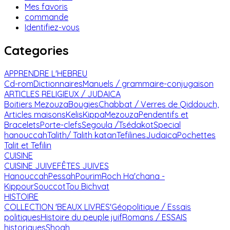
Mes favoris
commande
Identifiez-vous
Categories
APPRENDRE L'HEBREU
Cd-rom
Dictionnaires
Manuels / grammaire-conjugaison
ARTICLES RELIGIEUX / JUDAICA
Boitiers Mezouza
Bougies
Chabbat / Verres de Qiddouch,
Articles maisons
Kelis
Kippa
Mezouza
Pendentifs et
Bracelets
Porte-clefs
Segoula /Tsédakot
Special
hanouccah
Talith/ Talith katan
Tefilines
Judaica
Pochettes
Talit et Tefilin
CUISINE
CUISINE JUIVE
FÊTES JUIVES
Hanouccah
Pessah
Pourim
Roch Ha'chana -
Kippour
Souccot
Tou Bichvat
HISTOIRE
COLLECTION 'BEAUX LIVRES'
Géopolitique / Essais
politiques
Histoire du peuple juif
Romans / ESSAIS
historiques
Shoah