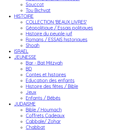
Souccot
Tou Bichvat
HISTOIRE
COLLECTION 'BEAUX LIVRES'
Géopolitique / Essais politiques
Histoire du peuple juif
Romans / ESSAIS historiques
Shoah
ISRAEL
JEUNESSE
Bar - Bat Mitzvah
BD
Contes et histoires
Education des enfants
Histoire des fêtes / Bible
Jeux
Enfants / Bébés
JUDAISME
Bible / Houmach
Coffrets Cadeaux
Cabbale/ Zohar
Chabbat