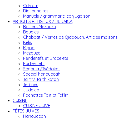
Cd-rom
Dictionnaires
Manuels / grammaire-conjugaison
ARTICLES RELIGIEUX / JUDAICA
Boitiers Mezouza
Bougies
Chabbat / Verres de Qiddouch, Articles maisons
Kelis
Kippa
Mezouza
Pendentifs et Bracelets
Porte-clefs
Segoula /Tsédakot
Special hanouccah
Talith/ Talith katan
Tefilines
Judaica
Pochettes Talit et Tefilin
CUISINE
CUISINE JUIVE
FÊTES JUIVES
Hanouccah