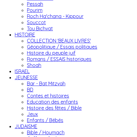
Pessah
Pourim
Roch Ha'chana - Kippour
Souccot
Tou Bichvat
HISTOIRE
COLLECTION 'BEAUX LIVRES'
Géopolitique / Essais politiques
Histoire du peuple juif
Romans / ESSAIS historiques
Shoah
ISRAEL
JEUNESSE
Bar - Bat Mitzvah
BD
Contes et histoires
Education des enfants
Histoire des fêtes / Bible
Jeux
Enfants / Bébés
JUDAISME
Bible / Houmach