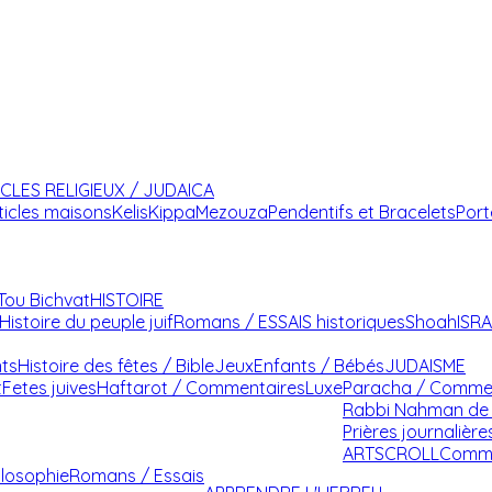
ICLES RELIGIEUX / JUDAICA
ticles maisons
Kelis
Kippa
Mezouza
Pendentifs et Bracelets
Port
Tou Bichvat
HISTOIRE
Histoire du peuple juif
Romans / ESSAIS historiques
Shoah
ISR
nts
Histoire des fêtes / Bible
Jeux
Enfants / Bébés
JUDAISME
t
Fetes juives
Haftarot / Commentaires
Luxe
Paracha / Comme
Rabbi Nahman de 
Prières journalière
ARTSCROLL
Comme
ilosophie
Romans / Essais