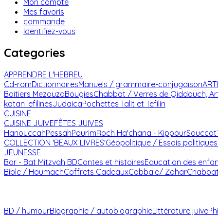
Mon compte
Mes favoris
commande
Identifiez-vous
Categories
APPRENDRE L'HEBREU
Cd-rom
Dictionnaires
Manuels / grammaire-conjugaison
ART
Boitiers Mezouza
Bougies
Chabbat / Verres de Qiddouch, Ar
katan
Tefilines
Judaica
Pochettes Talit et Tefilin
CUISINE
CUISINE JUIVE
FÊTES JUIVES
Hanouccah
Pessah
Pourim
Roch Ha'chana - Kippour
Souccot
COLLECTION 'BEAUX LIVRES'
Géopolitique / Essais politiques
JEUNESSE
Bar - Bat Mitzvah
BD
Contes et histoires
Education des enfa
Bible / Houmach
Coffrets Cadeaux
Cabbale/ Zohar
Chabba
BD / humour
Biographie / autobiographie
Littérature juive
Ph