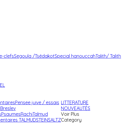
e-clefs
Segoula /Tsédakot
Special hanouccah
Talith/ Talith
AEL
ntaires
Pensee juive / essais
LITTERATURE
Breslev
NOUVEAUTÉS
s
Psaumes
Rachi
Talmud
Voir Plus
ntaires TALMUD
STEINSALTZ
Category