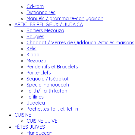
Cd-rom
Dictionnaires
Manuels / grammaire-conjugaison
ARTICLES RELIGIEUX / JUDAICA
Boitiers Mezouza
Bougies
Chabbat / Verres de Qiddouch, Articles maisons
Kelis
Kippa
Mezouza
Pendentifs et Bracelets
Porte-clefs
Segoula /Tsédakot
Special hanouccah
Talith/ Talith katan
Tefilines
Judaica
Pochettes Talit et Tefilin
CUISINE
CUISINE JUIVE
FÊTES JUIVES
Hanouccah