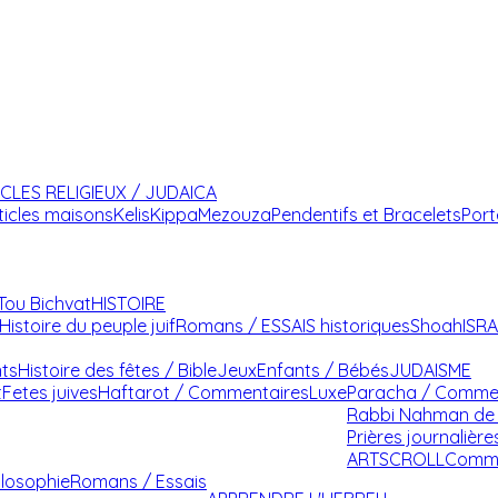
ICLES RELIGIEUX / JUDAICA
ticles maisons
Kelis
Kippa
Mezouza
Pendentifs et Bracelets
Port
Tou Bichvat
HISTOIRE
Histoire du peuple juif
Romans / ESSAIS historiques
Shoah
ISR
nts
Histoire des fêtes / Bible
Jeux
Enfants / Bébés
JUDAISME
t
Fetes juives
Haftarot / Commentaires
Luxe
Paracha / Comme
Rabbi Nahman de 
Prières journalière
ARTSCROLL
Comme
ilosophie
Romans / Essais