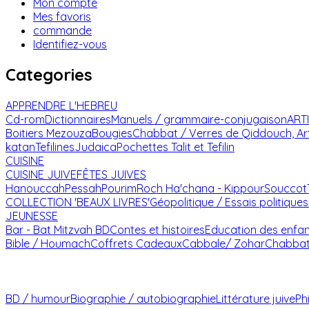
Mon compte
Mes favoris
commande
Identifiez-vous
Categories
APPRENDRE L'HEBREU
Cd-rom
Dictionnaires
Manuels / grammaire-conjugaison
ART
Boitiers Mezouza
Bougies
Chabbat / Verres de Qiddouch, Ar
katan
Tefilines
Judaica
Pochettes Talit et Tefilin
CUISINE
CUISINE JUIVE
FÊTES JUIVES
Hanouccah
Pessah
Pourim
Roch Ha'chana - Kippour
Souccot
COLLECTION 'BEAUX LIVRES'
Géopolitique / Essais politiques
JEUNESSE
Bar - Bat Mitzvah
BD
Contes et histoires
Education des enfa
Bible / Houmach
Coffrets Cadeaux
Cabbale/ Zohar
Chabba
BD / humour
Biographie / autobiographie
Littérature juive
Ph