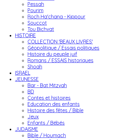
Pessah
Pourim
Roch Ha'chana - Kippour
Souccot
Tou Bichvat
HISTOIRE
COLLECTION 'BEAUX LIVRES'
Géopolitique / Essais politiques
Histoire du peuple juif
Romans / ESSAIS historiques
Shoah
ISRAEL
JEUNESSE
Bar - Bat Mitzvah
BD
Contes et histoires
Education des enfants
Histoire des fêtes / Bible
Jeux
Enfants / Bébés
JUDAISME
Bible / Houmach