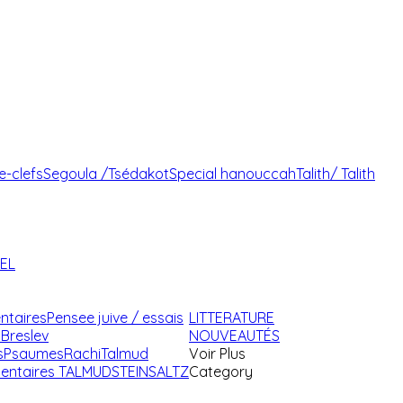
e-clefs
Segoula /Tsédakot
Special hanouccah
Talith/ Talith
AEL
ntaires
Pensee juive / essais
LITTERATURE
Breslev
NOUVEAUTÉS
s
Psaumes
Rachi
Talmud
Voir Plus
ntaires TALMUD
STEINSALTZ
Category