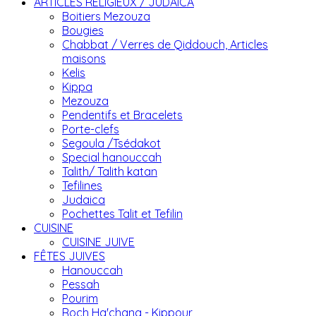
ARTICLES RELIGIEUX / JUDAICA
Boitiers Mezouza
Bougies
Chabbat / Verres de Qiddouch, Articles
maisons
Kelis
Kippa
Mezouza
Pendentifs et Bracelets
Porte-clefs
Segoula /Tsédakot
Special hanouccah
Talith/ Talith katan
Tefilines
Judaica
Pochettes Talit et Tefilin
CUISINE
CUISINE JUIVE
FÊTES JUIVES
Hanouccah
Pessah
Pourim
Roch Ha'chana - Kippour