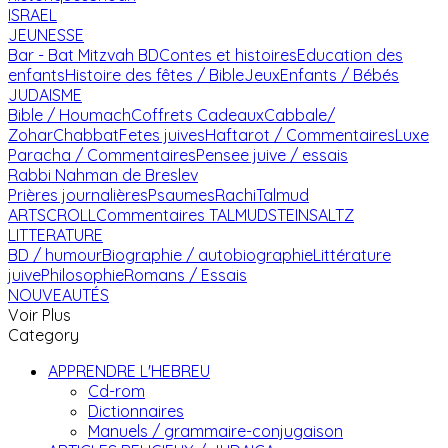
ISRAEL
JEUNESSE
Bar - Bat Mitzvah
BD
Contes et histoires
Education des
enfants
Histoire des fêtes / Bible
Jeux
Enfants / Bébés
JUDAISME
Bible / Houmach
Coffrets Cadeaux
Cabbale/
Zohar
Chabbat
Fetes juives
Haftarot / Commentaires
Luxe
Paracha / Commentaires
Pensee juive / essais
Rabbi Nahman de Breslev
Prières journalières
Psaumes
Rachi
Talmud
ARTSCROLL
Commentaires TALMUD
STEINSALTZ
LITTERATURE
BD / humour
Biographie / autobiographie
Littérature
juive
Philosophie
Romans / Essais
NOUVEAUTÉS
Voir Plus
Category
APPRENDRE L'HEBREU
Cd-rom
Dictionnaires
Manuels / grammaire-conjugaison