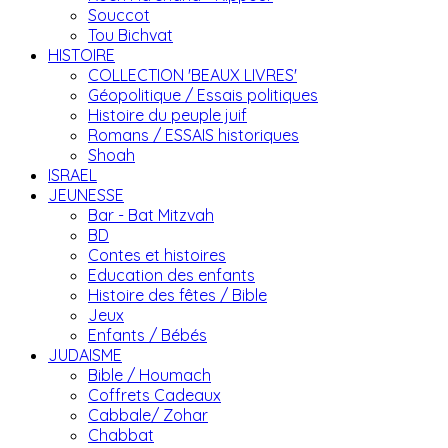
Souccot
Tou Bichvat
HISTOIRE
COLLECTION 'BEAUX LIVRES'
Géopolitique / Essais politiques
Histoire du peuple juif
Romans / ESSAIS historiques
Shoah
ISRAEL
JEUNESSE
Bar - Bat Mitzvah
BD
Contes et histoires
Education des enfants
Histoire des fêtes / Bible
Jeux
Enfants / Bébés
JUDAISME
Bible / Houmach
Coffrets Cadeaux
Cabbale/ Zohar
Chabbat