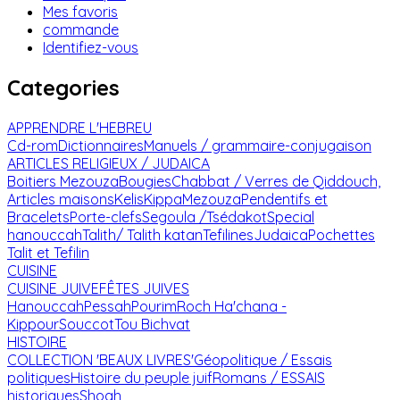
Mes favoris
commande
Identifiez-vous
Categories
APPRENDRE L'HEBREU
Cd-rom
Dictionnaires
Manuels / grammaire-conjugaison
ARTICLES RELIGIEUX / JUDAICA
Boitiers Mezouza
Bougies
Chabbat / Verres de Qiddouch,
Articles maisons
Kelis
Kippa
Mezouza
Pendentifs et
Bracelets
Porte-clefs
Segoula /Tsédakot
Special
hanouccah
Talith/ Talith katan
Tefilines
Judaica
Pochettes
Talit et Tefilin
CUISINE
CUISINE JUIVE
FÊTES JUIVES
Hanouccah
Pessah
Pourim
Roch Ha'chana -
Kippour
Souccot
Tou Bichvat
HISTOIRE
COLLECTION 'BEAUX LIVRES'
Géopolitique / Essais
politiques
Histoire du peuple juif
Romans / ESSAIS
historiques
Shoah