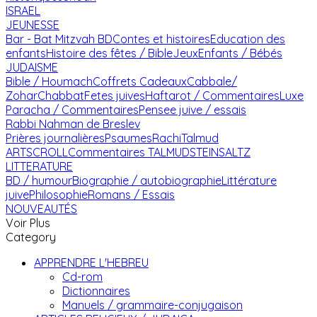
ISRAEL
JEUNESSE
Bar - Bat Mitzvah
BD
Contes et histoires
Education des
enfants
Histoire des fêtes / Bible
Jeux
Enfants / Bébés
JUDAISME
Bible / Houmach
Coffrets Cadeaux
Cabbale/
Zohar
Chabbat
Fetes juives
Haftarot / Commentaires
Luxe
Paracha / Commentaires
Pensee juive / essais
Rabbi Nahman de Breslev
Prières journalières
Psaumes
Rachi
Talmud
ARTSCROLL
Commentaires TALMUD
STEINSALTZ
LITTERATURE
BD / humour
Biographie / autobiographie
Littérature
juive
Philosophie
Romans / Essais
NOUVEAUTÉS
Voir Plus
Category
APPRENDRE L'HEBREU
Cd-rom
Dictionnaires
Manuels / grammaire-conjugaison