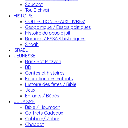
Souccot
Tou Bichvat
HISTOIRE
COLLECTION 'BEAUX LIVRES'
Géopolitique / Essais politiques
Histoire du peuple juif
Romans / ESSAIS historiques
Shoah
ISRAEL
JEUNESSE
Bar - Bat Mitzvah
BD
Contes et histoires
Education des enfants
Histoire des fêtes / Bible
Jeux
Enfants / Bébés
JUDAISME
Bible / Houmach
Coffrets Cadeaux
Cabbale/ Zohar
Chabbat