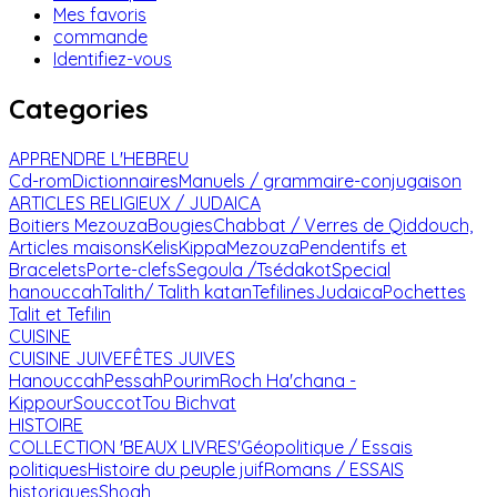
Mes favoris
commande
Identifiez-vous
Categories
APPRENDRE L'HEBREU
Cd-rom
Dictionnaires
Manuels / grammaire-conjugaison
ARTICLES RELIGIEUX / JUDAICA
Boitiers Mezouza
Bougies
Chabbat / Verres de Qiddouch,
Articles maisons
Kelis
Kippa
Mezouza
Pendentifs et
Bracelets
Porte-clefs
Segoula /Tsédakot
Special
hanouccah
Talith/ Talith katan
Tefilines
Judaica
Pochettes
Talit et Tefilin
CUISINE
CUISINE JUIVE
FÊTES JUIVES
Hanouccah
Pessah
Pourim
Roch Ha'chana -
Kippour
Souccot
Tou Bichvat
HISTOIRE
COLLECTION 'BEAUX LIVRES'
Géopolitique / Essais
politiques
Histoire du peuple juif
Romans / ESSAIS
historiques
Shoah