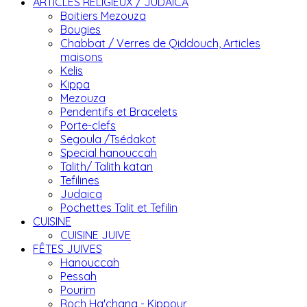
ARTICLES RELIGIEUX / JUDAICA
Boitiers Mezouza
Bougies
Chabbat / Verres de Qiddouch, Articles
maisons
Kelis
Kippa
Mezouza
Pendentifs et Bracelets
Porte-clefs
Segoula /Tsédakot
Special hanouccah
Talith/ Talith katan
Tefilines
Judaica
Pochettes Talit et Tefilin
CUISINE
CUISINE JUIVE
FÊTES JUIVES
Hanouccah
Pessah
Pourim
Roch Ha'chana - Kippour