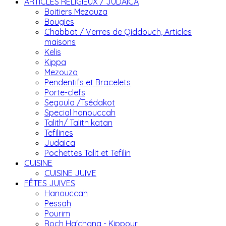
ARTICLES RELIGIEUX / JUDAICA
Boitiers Mezouza
Bougies
Chabbat / Verres de Qiddouch, Articles
maisons
Kelis
Kippa
Mezouza
Pendentifs et Bracelets
Porte-clefs
Segoula /Tsédakot
Special hanouccah
Talith/ Talith katan
Tefilines
Judaica
Pochettes Talit et Tefilin
CUISINE
CUISINE JUIVE
FÊTES JUIVES
Hanouccah
Pessah
Pourim
Roch Ha'chana - Kippour