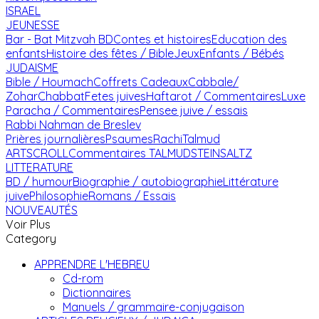
ISRAEL
JEUNESSE
Bar - Bat Mitzvah
BD
Contes et histoires
Education des
enfants
Histoire des fêtes / Bible
Jeux
Enfants / Bébés
JUDAISME
Bible / Houmach
Coffrets Cadeaux
Cabbale/
Zohar
Chabbat
Fetes juives
Haftarot / Commentaires
Luxe
Paracha / Commentaires
Pensee juive / essais
Rabbi Nahman de Breslev
Prières journalières
Psaumes
Rachi
Talmud
ARTSCROLL
Commentaires TALMUD
STEINSALTZ
LITTERATURE
BD / humour
Biographie / autobiographie
Littérature
juive
Philosophie
Romans / Essais
NOUVEAUTÉS
Voir Plus
Category
APPRENDRE L'HEBREU
Cd-rom
Dictionnaires
Manuels / grammaire-conjugaison