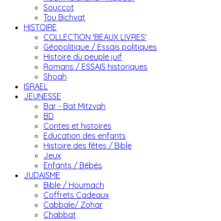
Souccot
Tou Bichvat
HISTOIRE
COLLECTION 'BEAUX LIVRES'
Géopolitique / Essais politiques
Histoire du peuple juif
Romans / ESSAIS historiques
Shoah
ISRAEL
JEUNESSE
Bar - Bat Mitzvah
BD
Contes et histoires
Education des enfants
Histoire des fêtes / Bible
Jeux
Enfants / Bébés
JUDAISME
Bible / Houmach
Coffrets Cadeaux
Cabbale/ Zohar
Chabbat