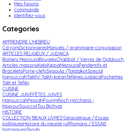
Mes favoris
commande
Identifiez-vous
Categories
APPRENDRE L'HEBREU
Cd-rom
Dictionnaires
Manuels / grammaire-conjugaison
ARTICLES RELIGIEUX / JUDAICA
Boitiers Mezouza
Bougies
Chabbat / Verres de Qiddouch,
Articles maisons
Kelis
Kippa
Mezouza
Pendentifs et
Bracelets
Porte-clefs
Segoula /Tsédakot
Special
hanouccah
Talith/ Talith katan
Tefilines
Judaica
Pochettes
Talit et Tefilin
CUISINE
CUISINE JUIVE
FÊTES JUIVES
Hanouccah
Pessah
Pourim
Roch Ha'chana -
Kippour
Souccot
Tou Bichvat
HISTOIRE
COLLECTION 'BEAUX LIVRES'
Géopolitique / Essais
politiques
Histoire du peuple juif
Romans / ESSAIS
historiques
Shoah