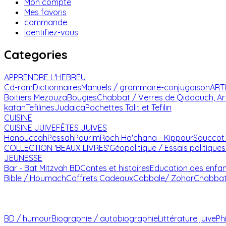
Mon compte
Mes favoris
commande
Identifiez-vous
Categories
APPRENDRE L'HEBREU
Cd-rom
Dictionnaires
Manuels / grammaire-conjugaison
ART
Boitiers Mezouza
Bougies
Chabbat / Verres de Qiddouch, Ar
katan
Tefilines
Judaica
Pochettes Talit et Tefilin
CUISINE
CUISINE JUIVE
FÊTES JUIVES
Hanouccah
Pessah
Pourim
Roch Ha'chana - Kippour
Souccot
COLLECTION 'BEAUX LIVRES'
Géopolitique / Essais politiques
JEUNESSE
Bar - Bat Mitzvah
BD
Contes et histoires
Education des enfa
Bible / Houmach
Coffrets Cadeaux
Cabbale/ Zohar
Chabba
BD / humour
Biographie / autobiographie
Littérature juive
Ph