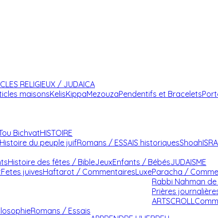
ICLES RELIGIEUX / JUDAICA
ticles maisons
Kelis
Kippa
Mezouza
Pendentifs et Bracelets
Port
Tou Bichvat
HISTOIRE
Histoire du peuple juif
Romans / ESSAIS historiques
Shoah
ISR
nts
Histoire des fêtes / Bible
Jeux
Enfants / Bébés
JUDAISME
t
Fetes juives
Haftarot / Commentaires
Luxe
Paracha / Comme
Rabbi Nahman de 
Prières journalière
ARTSCROLL
Comme
ilosophie
Romans / Essais