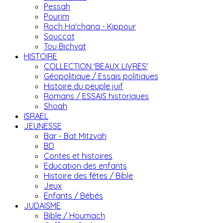
Pessah
Pourim
Roch Ha'chana - Kippour
Souccot
Tou Bichvat
HISTOIRE
COLLECTION 'BEAUX LIVRES'
Géopolitique / Essais politiques
Histoire du peuple juif
Romans / ESSAIS historiques
Shoah
ISRAEL
JEUNESSE
Bar - Bat Mitzvah
BD
Contes et histoires
Education des enfants
Histoire des fêtes / Bible
Jeux
Enfants / Bébés
JUDAISME
Bible / Houmach