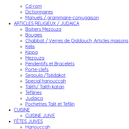
Cd-rom
Dictionnaires
Manuels / grammaire-conjugaison
ARTICLES RELIGIEUX / JUDAICA
Boitiers Mezouza
Bougies
Chabbat / Verres de Qiddouch, Articles maisons
Kelis
Kippa
Mezouza
Pendentifs et Bracelets
Porte-clefs
Segoula /Tsédakot
Special hanouccah
Talith/ Talith katan
Tefilines
Judaica
Pochettes Talit et Tefilin
CUISINE
CUISINE JUIVE
FÊTES JUIVES
Hanouccah