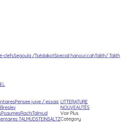
e-clefs
Segoula /Tsédakot
Special hanouccah
Talith/ Talith
AEL
ntaires
Pensee juive / essais
LITTERATURE
Breslev
NOUVEAUTÉS
s
Psaumes
Rachi
Talmud
Voir Plus
ntaires TALMUD
STEINSALTZ
Category