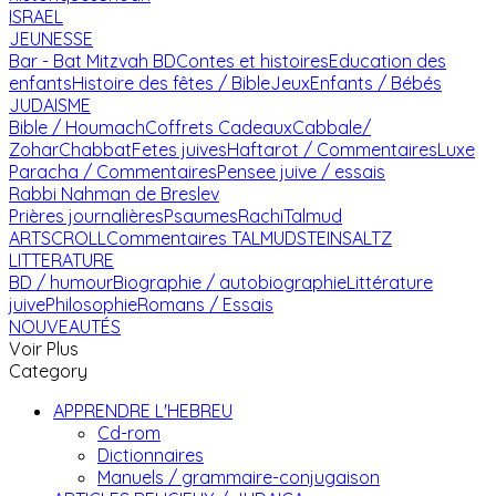
ISRAEL
JEUNESSE
Bar - Bat Mitzvah
BD
Contes et histoires
Education des
enfants
Histoire des fêtes / Bible
Jeux
Enfants / Bébés
JUDAISME
Bible / Houmach
Coffrets Cadeaux
Cabbale/
Zohar
Chabbat
Fetes juives
Haftarot / Commentaires
Luxe
Paracha / Commentaires
Pensee juive / essais
Rabbi Nahman de Breslev
Prières journalières
Psaumes
Rachi
Talmud
ARTSCROLL
Commentaires TALMUD
STEINSALTZ
LITTERATURE
BD / humour
Biographie / autobiographie
Littérature
juive
Philosophie
Romans / Essais
NOUVEAUTÉS
Voir Plus
Category
APPRENDRE L'HEBREU
Cd-rom
Dictionnaires
Manuels / grammaire-conjugaison