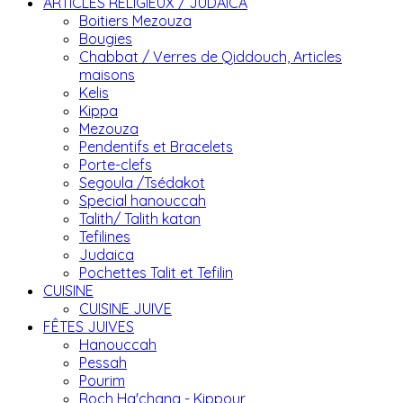
ARTICLES RELIGIEUX / JUDAICA
Boitiers Mezouza
Bougies
Chabbat / Verres de Qiddouch, Articles
maisons
Kelis
Kippa
Mezouza
Pendentifs et Bracelets
Porte-clefs
Segoula /Tsédakot
Special hanouccah
Talith/ Talith katan
Tefilines
Judaica
Pochettes Talit et Tefilin
CUISINE
CUISINE JUIVE
FÊTES JUIVES
Hanouccah
Pessah
Pourim
Roch Ha'chana - Kippour