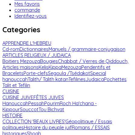
Mes favoris
commande
Identifiez-vous
Categories
APPRENDRE L'HEBREU
Cd-rom
Dictionnaires
Manuels / grammaire-conjugaison
ARTICLES RELIGIEUX / JUDAICA
Boitiers Mezouza
Bougies
Chabbat / Verres de Qiddouch,
Articles maisons
Kelis
Kippa
Mezouza
Pendentifs et
Bracelets
Porte-clefs
Segoula /Tsédakot
Special
hanouccah
Talith/ Talith katan
Tefilines
Judaica
Pochettes
Talit et Tefilin
CUISINE
CUISINE JUIVE
FÊTES JUIVES
Hanouccah
Pessah
Pourim
Roch Ha'chana -
Kippour
Souccot
Tou Bichvat
HISTOIRE
COLLECTION 'BEAUX LIVRES'
Géopolitique / Essais
politiques
Histoire du peuple juif
Romans / ESSAIS
historiques
Shoah