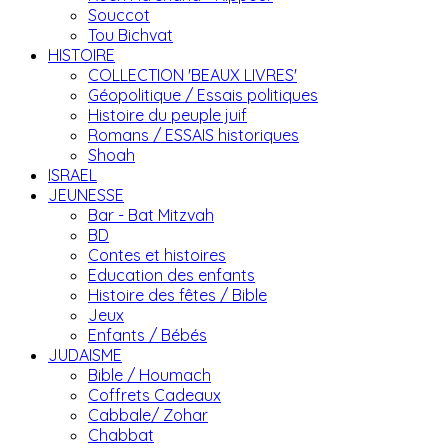
Souccot
Tou Bichvat
HISTOIRE
COLLECTION 'BEAUX LIVRES'
Géopolitique / Essais politiques
Histoire du peuple juif
Romans / ESSAIS historiques
Shoah
ISRAEL
JEUNESSE
Bar - Bat Mitzvah
BD
Contes et histoires
Education des enfants
Histoire des fêtes / Bible
Jeux
Enfants / Bébés
JUDAISME
Bible / Houmach
Coffrets Cadeaux
Cabbale/ Zohar
Chabbat