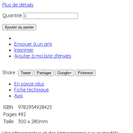
Plus de détails
Quantité
Ajouter au panier
Envoyer à un ami
Imprimer
Ajouter à ma liste d'envies
Share :
Tweet
Partager
Google+
Pinterest
En savoir plus
Fiche technique
Avis
ISBN
9782954928425
Pages
492
Taille
300 x 280mm
Une rétrospective et des témoignages sur un modèle