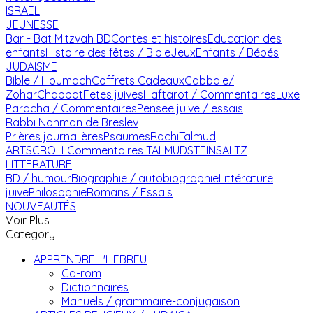
ISRAEL
JEUNESSE
Bar - Bat Mitzvah
BD
Contes et histoires
Education des
enfants
Histoire des fêtes / Bible
Jeux
Enfants / Bébés
JUDAISME
Bible / Houmach
Coffrets Cadeaux
Cabbale/
Zohar
Chabbat
Fetes juives
Haftarot / Commentaires
Luxe
Paracha / Commentaires
Pensee juive / essais
Rabbi Nahman de Breslev
Prières journalières
Psaumes
Rachi
Talmud
ARTSCROLL
Commentaires TALMUD
STEINSALTZ
LITTERATURE
BD / humour
Biographie / autobiographie
Littérature
juive
Philosophie
Romans / Essais
NOUVEAUTÉS
Voir Plus
Category
APPRENDRE L'HEBREU
Cd-rom
Dictionnaires
Manuels / grammaire-conjugaison