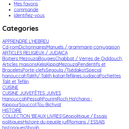
Mes favoris
commande
Identifiez-vous
Categories
APPRENDRE L'HEBREU
Cd-rom
Dictionnaires
Manuels / grammaire-conjugaison
ARTICLES RELIGIEUX / JUDAICA
Boitiers Mezouza
Bougies
Chabbat / Verres de Qiddouch,
Articles maisons
Kelis
Kippa
Mezouza
Pendentifs et
Bracelets
Porte-clefs
Segoula /Tsédakot
Special
hanouccah
Talith/ Talith katan
Tefilines
Judaica
Pochettes
Talit et Tefilin
CUISINE
CUISINE JUIVE
FÊTES JUIVES
Hanouccah
Pessah
Pourim
Roch Ha'chana -
Kippour
Souccot
Tou Bichvat
HISTOIRE
COLLECTION 'BEAUX LIVRES'
Géopolitique / Essais
politiques
Histoire du peuple juif
Romans / ESSAIS
historiques
Shoah