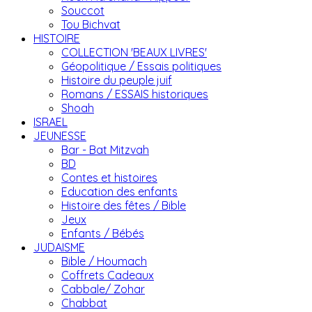
Souccot
Tou Bichvat
HISTOIRE
COLLECTION 'BEAUX LIVRES'
Géopolitique / Essais politiques
Histoire du peuple juif
Romans / ESSAIS historiques
Shoah
ISRAEL
JEUNESSE
Bar - Bat Mitzvah
BD
Contes et histoires
Education des enfants
Histoire des fêtes / Bible
Jeux
Enfants / Bébés
JUDAISME
Bible / Houmach
Coffrets Cadeaux
Cabbale/ Zohar
Chabbat