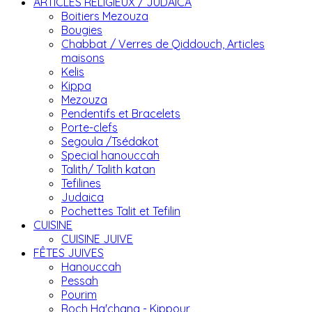
ARTICLES RELIGIEUX / JUDAICA
Boitiers Mezouza
Bougies
Chabbat / Verres de Qiddouch, Articles
maisons
Kelis
Kippa
Mezouza
Pendentifs et Bracelets
Porte-clefs
Segoula /Tsédakot
Special hanouccah
Talith/ Talith katan
Tefilines
Judaica
Pochettes Talit et Tefilin
CUISINE
CUISINE JUIVE
FÊTES JUIVES
Hanouccah
Pessah
Pourim
Roch Ha'chana - Kippour