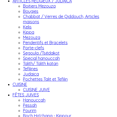
ARTICLES RELIGIEUX / JUDAICA
Boitiers Mezouza
Bougies
Chabbat / Verres de Qiddouch, Articles
maisons
Kelis
Kippa
Mezouza
Pendentifs et Bracelets
Porte-clefs
Segoula /Tsédakot
Special hanouccah
Talith/ Talith katan
Tefilines
Judaica
Pochettes Talit et Tefilin
CUISINE
CUISINE JUIVE
FÊTES JUIVES
Hanouccah
Pessah
Pourim
Roch Ha'chana - Kippour