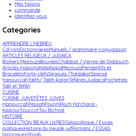
Mes favoris
commande
Identifiez-vous
Categories
APPRENDRE L'HEBREU
Cd-rom
Dictionnaires
Manuels / grammaire-conjugaison
ARTICLES RELIGIEUX / JUDAICA
Boitiers Mezouza
Bougies
Chabbat / Verres de Qiddouch,
Articles maisons
Kelis
Kippa
Mezouza
Pendentifs et
Bracelets
Porte-clefs
Segoula /Tsédakot
Special
hanouccah
Talith/ Talith katan
Tefilines
Judaica
Pochettes
Talit et Tefilin
CUISINE
CUISINE JUIVE
FÊTES JUIVES
Hanouccah
Pessah
Pourim
Roch Ha'chana -
Kippour
Souccot
Tou Bichvat
HISTOIRE
COLLECTION 'BEAUX LIVRES'
Géopolitique / Essais
politiques
Histoire du peuple juif
Romans / ESSAIS
historiques
Shoah