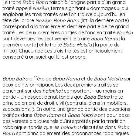
Le traité
Baba Batra
faisait à l’origine partie d’un grand
traité appelé
Nezikin
, terme signifiant « dommages », qui
englobait les trois traités que l’on trouve aujourd’hui en
tête de l’ordre
Nezikin
.
Baba Batra
(litt. la dernière porte)
correspond à la troisième et dernière partie de ce grand
traité. Les deux premières parties de l’ancien traité
Nezikin
sont devenues respectivement le traité
Baba Kama
[la
première porte] et le traité
Baba Metsi‘a
[la porte du
milieu]. Chacun de ces trois traités est principalement
consacré à un sujet qui lui est propre.
Baba Batra
diffère de
Baba Kama
et de
Baba Metsi‘a
sur
deux points principaux. Les deux premiers traités se
penchent sur des
halakhot
comportant – au moins en
partie – un aspect pénal, tandis que
Baba Batra
traite
principalement de droit civil (contrats, biens immobiliers,
successions…). En outre, une grande partie des questions
traitées dans
Baba Kama
et
Baba Metsi‘a
ont pour base
des versets bibliques tels qu’interprétés par la tradition
rabbinique, tandis que les
halakhot
discutées dans
Baba
Batra
sont principalement des ordonnances rabbiniques