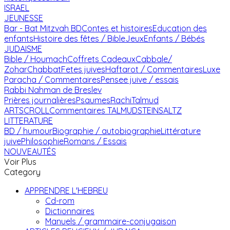
ISRAEL
JEUNESSE
Bar - Bat Mitzvah
BD
Contes et histoires
Education des
enfants
Histoire des fêtes / Bible
Jeux
Enfants / Bébés
JUDAISME
Bible / Houmach
Coffrets Cadeaux
Cabbale/
Zohar
Chabbat
Fetes juives
Haftarot / Commentaires
Luxe
Paracha / Commentaires
Pensee juive / essais
Rabbi Nahman de Breslev
Prières journalières
Psaumes
Rachi
Talmud
ARTSCROLL
Commentaires TALMUD
STEINSALTZ
LITTERATURE
BD / humour
Biographie / autobiographie
Littérature
juive
Philosophie
Romans / Essais
NOUVEAUTÉS
Voir Plus
Category
APPRENDRE L'HEBREU
Cd-rom
Dictionnaires
Manuels / grammaire-conjugaison