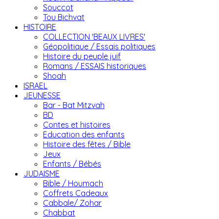
Souccot
Tou Bichvat
HISTOIRE
COLLECTION 'BEAUX LIVRES'
Géopolitique / Essais politiques
Histoire du peuple juif
Romans / ESSAIS historiques
Shoah
ISRAEL
JEUNESSE
Bar - Bat Mitzvah
BD
Contes et histoires
Education des enfants
Histoire des fêtes / Bible
Jeux
Enfants / Bébés
JUDAISME
Bible / Houmach
Coffrets Cadeaux
Cabbale/ Zohar
Chabbat